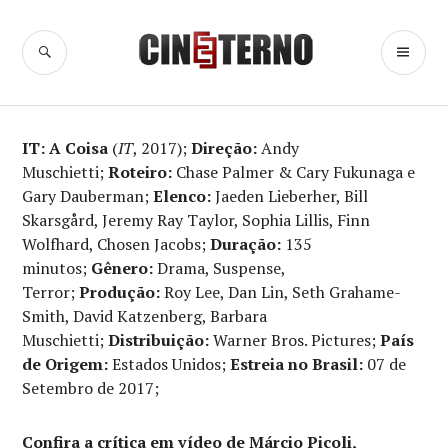
Ir
para
BUSCA
ME
Cine Eterno
conteúdo
PR
IT: A Coisa
(
IT
, 2017);
Direção:
Andy
Muschietti;
Roteiro:
Chase Palmer & Cary Fukunaga e
Gary Dauberman;
Elenco:
Jaeden Lieberher, Bill
Skarsgård, Jeremy Ray Taylor, Sophia Lillis, Finn
Wolfhard, Chosen Jacobs;
Duração:
135
minutos;
Gênero:
Drama, Suspense,
Terror;
Produção:
Roy Lee, Dan Lin, Seth Grahame-
Smith, David Katzenberg, Barbara
Muschietti;
Distribuição:
Warner Bros. Pictures;
País
de Origem:
Estados Unidos;
Estreia no Brasil:
07 de
Setembro de 2017;
Confira a crítica em vídeo de Márcio Picoli,