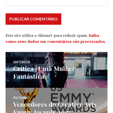
Este site utiliza o Akismet para reduzir spam.
Saiba
como seus dados em comentários são processados
.
Navegação
ANTERIOR
Crítica | Uma Mulher
Post
de
anterior:
Fantástica
Post
PRÓXIMO
Vencedores do Creative Arts
Próximo
post:
Emmy Awards 2017