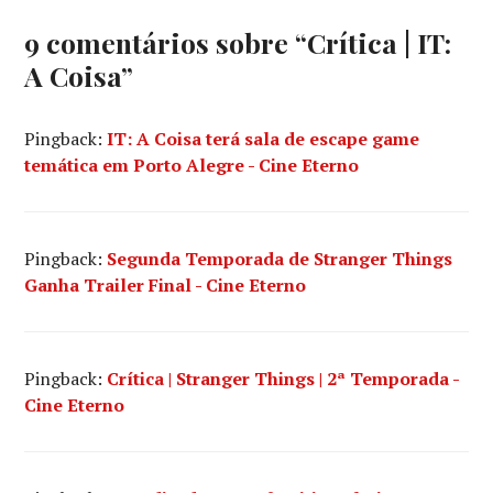
SKARSGÅRD
,
CARY
9 comentários sobre “
Crítica | IT:
JOJI
A Coisa
”
FUKUNAGA
,
DESTAQUE
,
IT
,
Pingback:
IT: A Coisa terá sala de escape game
IT:
temática em Porto Alegre - Cine Eterno
A
COISA
,
PENNYWISE
,
STEPHEN
KING
,
Pingback:
Segunda Temporada de Stranger Things
WARNER
Ganha Trailer Final - Cine Eterno
BROS.
PICTURES
Pingback:
Crítica | Stranger Things | 2ª Temporada -
Cine Eterno