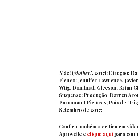
Ir
para
conteúdo
Mãe!
(
Mother!
, 2017);
Direção:
Dar
Elenco:
Jennifer Lawrence, Javier
Wiig, Domhnall Gleeson, Brian G
Suspense;
Produção:
Darren Arono
Paramount Pictures;
País de Ori
Setembro de 2017;
Confira também a crítica em víde
Aproveite e
clique aqui
para conh