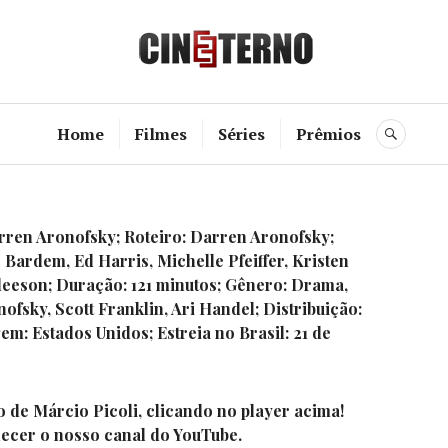
Cine Etern
Home
Filmes
Séries
Prêmios
BUSC
ren Aronofsky;
Roteiro:
Darren Aronofsky;
 Bardem, Ed Harris, Michelle Pfeiffer, Kristen
leeson;
Duração:
121 minutos;
Gênero:
Drama,
fsky, Scott Franklin, Ari Handel;
Distribuição:
gem:
Estados Unidos;
Estreia no Brasil:
21 de
o de Márcio Picoli, clicando no player acima!
ecer o nosso canal do YouTube.