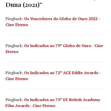
Duna (2021)
”
HANS
ZIMMER
,
OSCAR
Pingback:
Os Vencedores do Globo de Ouro 2022 -
ISAAC
,
Cine Eterno
REBECCA
FERGUSON
,
TIMOTHÉE
CHALAMET
,
WARNER
Pingback:
Os Indicados ao 79º Globo de Ouro - Cine
BROS.
Eterno
PICTURES
,
ZENDAYA
Pingback:
Os Indicados ao 72º ACE Eddie Awards -
Cine Eterno
Pingback:
Os Indicados ao 75º EE British Academy
Film Awards - Cine Eterno