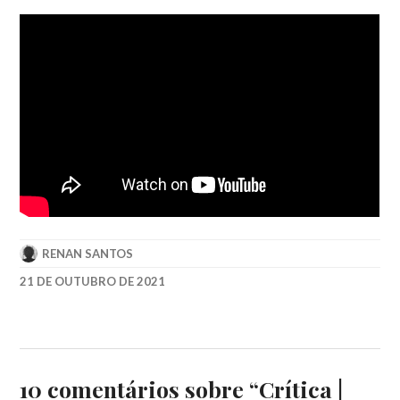
RENAN SANTOS
21 DE OUTUBRO DE 2021
DAVE
BAUTISTA
,
DENIS
VILLENEUVE
,
DUNA
,
10 comentários sobre “
Crítica |
DUNE
,