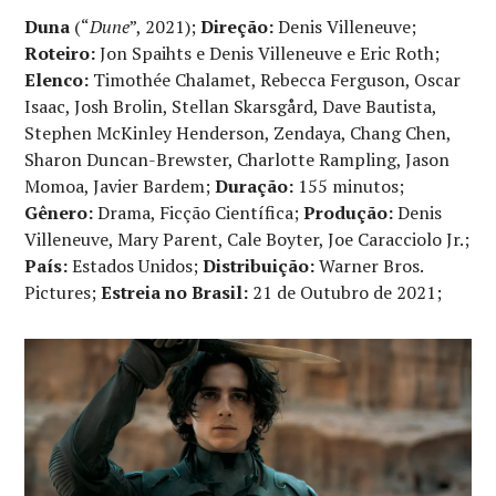
Duna
(“
Dune
”, 2021);
Direção:
Denis Villeneuve;
Roteiro:
Jon Spaihts e Denis Villeneuve e Eric Roth;
Elenco:
Timothée Chalamet, Rebecca Ferguson, Oscar
Isaac, Josh Brolin, Stellan Skarsgård, Dave Bautista,
Stephen McKinley Henderson, Zendaya, Chang Chen,
Sharon Duncan-Brewster, Charlotte Rampling, Jason
Momoa, Javier Bardem;
Duração:
155 minutos;
Gênero:
Drama, Ficção Científica;
Produção:
Denis
Villeneuve, Mary Parent, Cale Boyter, Joe Caracciolo Jr.;
País:
Estados Unidos;
Distribuição:
Warner Bros.
Pictures;
Estreia no Brasil:
21 de Outubro de 2021;