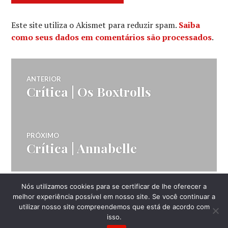
Este site utiliza o Akismet para reduzir spam.
Saiba
como seus dados em comentários são processados
.
Navegação
ANTERIOR
Crítica | Os Boxtrolls
Post
de
anterior:
Post
PRÓXIMO
Crítica | Annabelle
Próximo
post:
Nós utilizamos cookies para se certificar de lhe oferecer a
LATERAL
melhor experiência possível em nosso site. Se você continuar a
utilizar nosso site compreendemos que está de acordo com
isso.