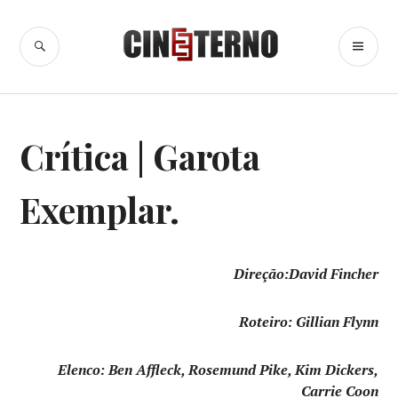
Ir
para
BUSCA
ME
Cine Eterno
conteúdo
PR
CINEMA
,
Crítica | Garota
CRÍTICA
CINEMATOGRÁFICA
Exemplar.
Direção:David Fincher
Roteiro: Gillian Flynn
Elenco: Ben Affleck, Rosemund Pike, Kim Dickers,
Carrie Coon