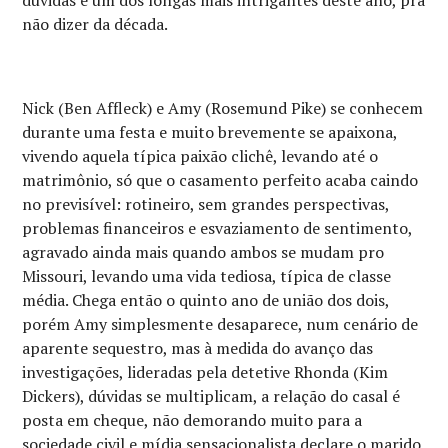
dúvidas é um dos longas mais intrigantes deste ano, pra
não dizer da década.
Nick (Ben Affleck) e Amy (Rosemund Pike) se conhecem
durante uma festa e muito brevemente se apaixona,
vivendo aquela típica paixão clichê, levando até o
matrimônio, só que o casamento perfeito acaba caindo
no previsível: rotineiro, sem grandes perspectivas,
problemas financeiros e esvaziamento de sentimento,
agravado ainda mais quando ambos se mudam pro
Missouri, levando uma vida tediosa, típica de classe
média. Chega então o quinto ano de união dos dois,
porém Amy simplesmente desaparece, num cenário de
aparente sequestro, mas à medida do avanço das
investigações, lideradas pela detetive Rhonda (Kim
Dickers), dúvidas se multiplicam, a relação do casal é
posta em cheque, não demorando muito para a
sociedade civil e mídia sensacionalista declare o marido