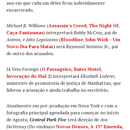
ano em que cada um deles ficou indevidamente
encarcerado.
Michael K. Williams
(
Assassin’s Creed
,
The Night Of
,
Caça-Fantasmas
) interpretará
Bobby McCray
, pai de
Antron
, e
John Leguizamo
(
Bloodline
,
John Wick – Um
Novo Dia Para Matar
) será
Raymond Santana Sr.
, pai
de outro dos acusados.
Já
Vera Farmiga
(
O Passageiro
,
Bates Motel
,
Invocação do Mal 2
) interpretará
Elizabeth Lederer
,
assistente de promotoria de justiça de Manhattan, que
liderou a acusação e ainda trabalha no escritório.
Atualmente em pré-produção em Nova York e com a
fotografia principal agendada para começar no início
de Agosto,
Central Park Five
terá direção de
Ava
DuVernay
(Do vindouro
Novos Deuses
,
A 13ª Emenda
,