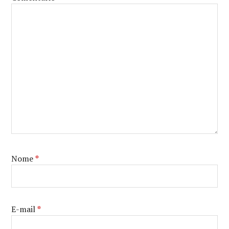
WILLIAMS
,
NETFLIX
,
OPRAH
WINFREY
,
VERA
FARMIGA
Nome
*
E-mail
*