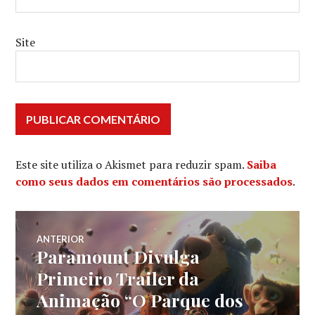
Site
Este site utiliza o Akismet para reduzir spam.
Saiba
como seus dados em comentários são processados
.
Navegação
ANTERIOR
Paramount Divulga
Post
de
anterior:
Primeiro Trailer da
Animação “O Parque dos