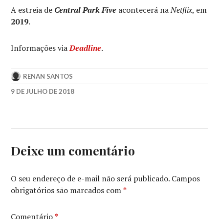
A estreia de
Central Park Five
acontecerá na
Netflix
, em
2019
.
Informações via
Deadline
.
RENAN SANTOS
9 DE JULHO DE 2018
AVA
DUVERNAY
,
CENTRAL
PARK
FIVE
,
Deixe um comentário
JOHN
LEGUIZAMO
,
MICHAEL
O seu endereço de e-mail não será publicado.
Campos
K.
obrigatórios são marcados com
*
WILLIAMS
,
MICHAEL
KENNETH
Comentário
*