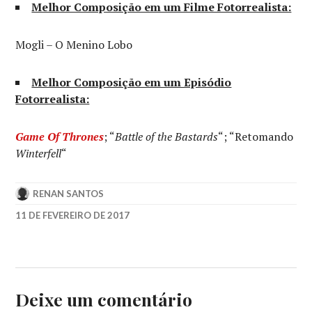
Melhor Composição em um Filme Fotorrealista:
Mogli – O Menino Lobo
Melhor Composição em um Episódio
Fotorrealista:
Game Of Thrones
; “
Battle of the Bastards
“; “Retomando
Winterfell
“
RENAN SANTOS
11 DE FEVEREIRO DE 2017
AWARDS
,
GAME
OF
THRONES
,
KUBO
Deixe um comentário
AND