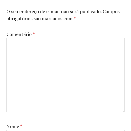
THE
TWO
O seu endereço de e-mail não será publicado.
Campos
STRINGS
,
obrigatórios são marcados com
*
KUBO
E
AS
Comentário
*
CORDAS
MÁGICAS
,
MOGLI
-
O
MENINO
LOBO
,
THE
JUNGLE
BOOK
,
VES
ANNUAL
AWARDS
,
VES
AWARDS
,
Nome
*
VISUAL