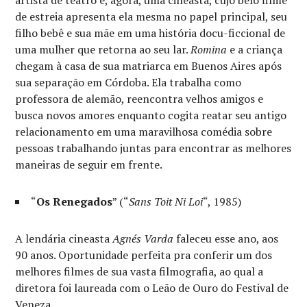
artista de teatro e, agora, uma cineasta, cujo belo filme
de estreia apresenta ela mesma no papel principal, seu
filho bebê e sua mãe em uma história docu-ficcional de
uma mulher que retorna ao seu lar.
Romina
e a criança
chegam à casa de sua matriarca em Buenos Aires após
sua separação em Córdoba. Ela trabalha como
professora de alemão, reencontra velhos amigos e
busca novos amores enquanto cogita reatar seu antigo
relacionamento em uma maravilhosa comédia sobre
pessoas trabalhando juntas para encontrar as melhores
maneiras de seguir em frente.
“
Os Renegados
” (“
Sans Toit Ni Loi
“, 1985)
A lendária cineasta
Agnés Varda
faleceu esse ano, aos
90 anos. Oportunidade perfeita pra conferir um dos
melhores filmes de sua vasta filmografia, ao qual a
diretora foi laureada com o Leão de Ouro do Festival de
Veneza.