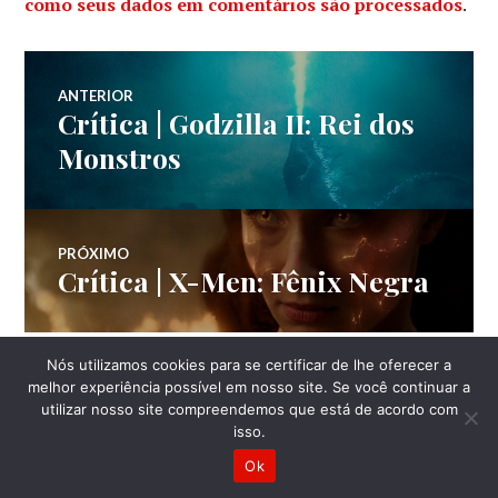
como seus dados em comentários são processados
.
Navegação
ANTERIOR
Crítica | Godzilla II: Rei dos
Post
de
anterior:
Monstros
Post
PRÓXIMO
Crítica | X-Men: Fênix Negra
Próximo
post:
Nós utilizamos cookies para se certificar de lhe oferecer a
LATERAL
melhor experiência possível em nosso site. Se você continuar a
utilizar nosso site compreendemos que está de acordo com
isso.
Ok
Mantido com WordPress
Tema: Canard por
Automattic