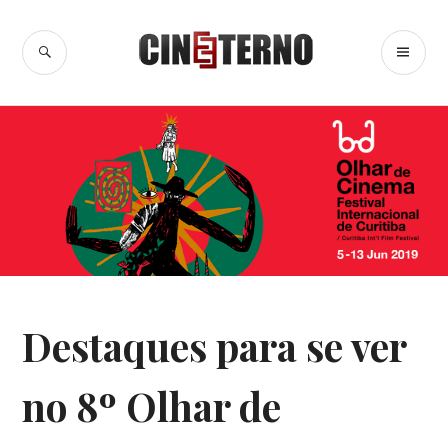
Ir
para
BUSCA
ME
Cine Eterno
conteúdo
PR
8º
Destaques para se ver
OLHAR
DE
CINEMA
,
no 8º Olhar de
NOTÍCIAS
DE
FILMES