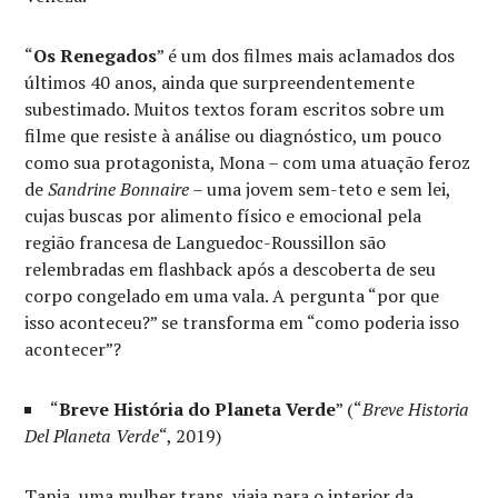
“
Os Renegados
” é um dos filmes mais aclamados dos
últimos 40 anos, ainda que surpreendentemente
subestimado. Muitos textos foram escritos sobre um
filme que resiste à análise ou diagnóstico, um pouco
como sua protagonista, Mona – com uma atuação feroz
de
Sandrine Bonnaire
– uma jovem sem-teto e sem lei,
cujas buscas por alimento físico e emocional pela
região francesa de Languedoc-Roussillon são
relembradas em flashback após a descoberta de seu
corpo congelado em uma vala. A pergunta “por que
isso aconteceu?” se transforma em “como poderia isso
acontecer”?
“
Breve História do Planeta Verde
” (“
Breve Historia
Del Planeta Verde
“, 2019)
Tania, uma mulher trans, viaja para o interior da