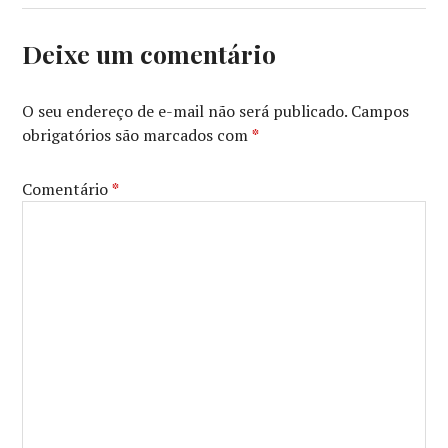
DE
CINEMA
,
AGNES
Deixe um comentário
VARDA
,
FESTIVAL
INTERNACIONAL
O seu endereço de e-mail não será publicado.
Campos
DE
obrigatórios são marcados com
*
CURITIBA
,
GRAFO
AUDIOVISUAL
,
Comentário
*
LETÍCIA
SIMÕES
,
OLHAR
DE
CINEMA
,
RAUL
RUIZ
,
ROMINA
PAULA