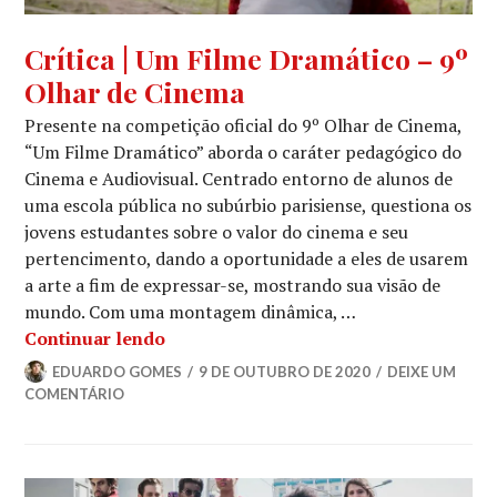
CINEMA
,
Crítica | Um Filme Dramático – 9º
CRÍTICA
Olhar de Cinema
CINEMATOGRÁFICA
,
MOSTRA
Presente na competição oficial do 9º Olhar de Cinema,
COMPETITIVA
“Um Filme Dramático” aborda o caráter pedagógico do
2020
Cinema e Audiovisual. Centrado entorno de alunos de
uma escola pública no subúrbio parisiense, questiona os
jovens estudantes sobre o valor do cinema e seu
pertencimento, dando a oportunidade a eles de usarem
a arte a fim de expressar-se, mostrando sua visão de
mundo. Com uma montagem dinâmica, …
Crítica | Um Filme Dramático – 9º Olh
Continuar lendo
EDUARDO GOMES
9 DE OUTUBRO DE 2020
DEIXE UM
COMENTÁRIO