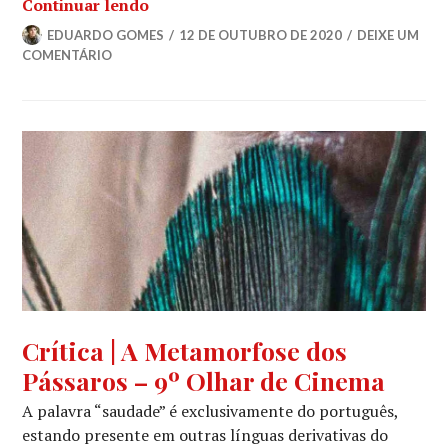
Crítica | A Flecha e a Farda – 9º Olhar
Continuar lendo
EDUARDO GOMES
12 DE OUTUBRO DE 2020
DEIXE UM
COMENTÁRIO
CINEMA
,
Crítica | A Metamorfose dos
CRÍTICA
Pássaros – 9º Olhar de Cinema
CINEMATOGRÁFICA
,
MOSTRA
A palavra “saudade” é exclusivamente do português,
COMPETITIVA
estando presente em outras línguas derivativas do
2020