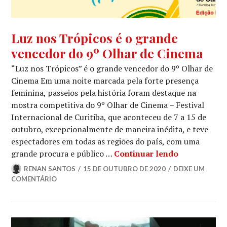
NOTÍCIAS
,
Luz nos Trópicos é o grande
NOTÍCIAS
vencedor do 9º Olhar de Cinema
DE
FILMES
“Luz nos Trópicos” é o grande vencedor do 9º Olhar de
Cinema Em uma noite marcada pela forte presença
feminina, passeios pela história foram destaque na
mostra competitiva do 9º Olhar de Cinema – Festival
Internacional de Curitiba, que aconteceu de 7 a 15 de
outubro, excepcionalmente de maneira inédita, e teve
espectadores em todas as regiões do país, com uma
Luz nos Tró
grande procura e público …
Continuar lendo
RENAN SANTOS
15 DE OUTUBRO DE 2020
DEIXE UM
COMENTÁRIO