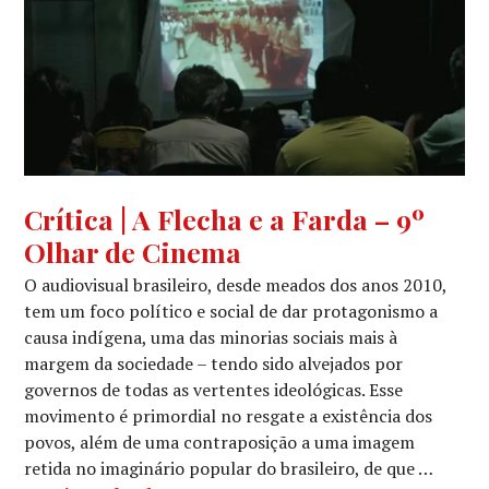
CINEMA
,
Crítica | A Flecha e a Farda – 9º
CRÍTICA
Olhar de Cinema
CINEMATOGRÁFICA
,
OUTROS
O audiovisual brasileiro, desde meados dos anos 2010,
OLHARES
tem um foco político e social de dar protagonismo a
causa indígena, uma das minorias sociais mais à
margem da sociedade – tendo sido alvejados por
governos de todas as vertentes ideológicas. Esse
movimento é primordial no resgate a existência dos
povos, além de uma contraposição a uma imagem
retida no imaginário popular do brasileiro, de que …