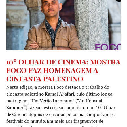
NOTÍCIAS
,
10º OLHAR DE CINEMA: MOSTRA
NOTÍCIAS
FOCO FAZ HOMENAGEM A
DE
FILMES
CINEASTA PALESTINO
Nesta edição, a mostra Foco destaca o trabalho do
cineasta palestino Kamal Aljafari, cujo último longa-
metragem, “Um Verão Incomum” (“An Unusual
Summer“) faz sua estreia sul-americana no 10º Olhar
de Cinema depois de circular pelos mais importantes
festivais do mundo. Em meio aos fragmentos de