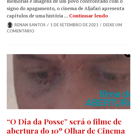
memórias e imagens de um povo confrontado com o
signo do apagamento, o cinema de Aljafari apresenta
10º OLHAR
capítulos de uma história …
Continuar lendo
RENAN SANTOS
1 DE SETEMBRO DE 2021
DEIXE UM
COMENTÁRIO
NOTÍCIAS
,
“O Dia da Posse” será o filme de
NOTÍCIAS
abertura do 10º Olhar de Cinema
DE
FILMES