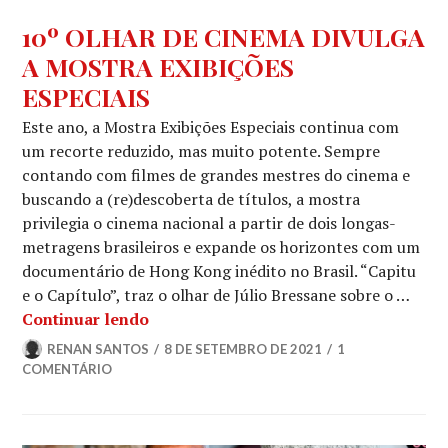
NOTÍCIAS
,
10º OLHAR DE CINEMA DIVULGA
NOTÍCIAS
A MOSTRA EXIBIÇÕES
DE
FILMES
ESPECIAIS
Este ano, a Mostra Exibições Especiais continua com
um recorte reduzido, mas muito potente. Sempre
contando com filmes de grandes mestres do cinema e
buscando a (re)descoberta de títulos, a mostra
privilegia o cinema nacional a partir de dois longas-
metragens brasileiros e expande os horizontes com um
documentário de Hong Kong inédito no Brasil. “Capitu
e o Capítulo”, traz o olhar de Júlio Bressane sobre o …
10º OLHAR DE CINEMA DIVULGA A M
Continuar lendo
RENAN SANTOS
8 DE SETEMBRO DE 2021
1
COMENTÁRIO