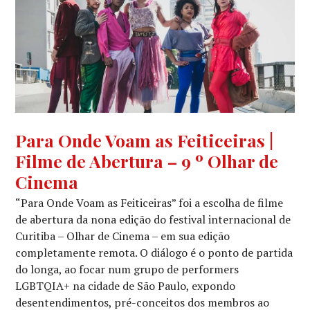
CINEMA
,
Para Onde Voam as Feiticeiras |
CRÍTICA
Filme de Abertura – 9 º Olhar de
CINEMATOGRÁFICA
,
ESPECIAL
Cinema
“Para Onde Voam as Feiticeiras” foi a escolha de filme
de abertura da nona edição do festival internacional de
Curitiba – Olhar de Cinema – em sua edição
completamente remota. O diálogo é o ponto de partida
do longa, ao focar num grupo de performers
LGBTQIA+ na cidade de São Paulo, expondo
desentendimentos, pré-conceitos dos membros ao