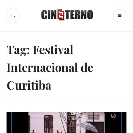
Ir
para
BUSCA
ME
Cine Eterno
conteúdo
PR
Tag:
Festival
Internacional de
Curitiba