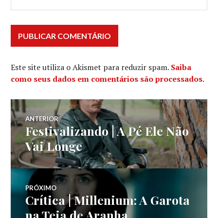
Este site utiliza o Akismet para reduzir spam.
Saiba
como seus dados em comentários são processados
.
Navegação
ANTERIOR
Festivalizando | A Pé Ele Não
Post
de
anterior:
Vai Longe
Post
PRÓXIMO
Crítica | Millenium: A Garota
Próximo
post:
na Teia de Aranha