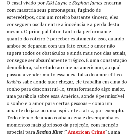
O casal vivido por
Kiki Layne
e
Stephan James
encarna
com maestria seus personagens, fugindo de
estereótipos, com um roteiro bastante sincero, eles
conseguem oscilar entre a inocência e a perda desta
mesma. O principal fator, tanto da performance
quanto do roteiro é perceber exatamente isso, quando
ambos se deparam com um fato cruel: o amor não
supera todos os obstáculos e ainda mais nos dias atuais,
consegue ser absurdamente trágico. É uma constatação
demolidora, sobretudo ao cinema americano, ao qual
passou a vender muito essa ideia falsa do amor idílico.
Jenkins
sabe aonde quer chegar, ele trabalha em cima do
sonho para desconstruí-lo, transformando algo maior,
uma parábola sobre essa América, aonde é permissível
o sonho e o amor para certas pessoas – como um
amante do jazz ou uma aspirante a atriz, por exemplo.
Todo elenco de apoio rouba a cena e desempenha os
momentos mais gloriosos da projeção, com menção
especial para
Regina King
(“
American Crime
“),uma