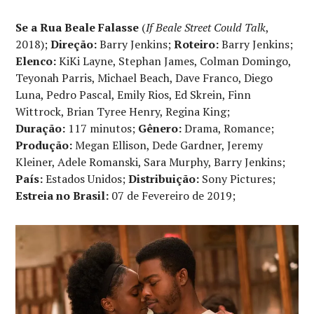
CINEMATOGRÁFICA
Se a Rua Beale Falasse
(
If Beale Street Could Talk
,
2018);
Direção:
Barry Jenkins;
Roteiro:
Barry Jenkins;
Elenco:
KiKi Layne, Stephan James, Colman Domingo,
Teyonah Parris, Michael Beach, Dave Franco, Diego
Luna, Pedro Pascal, Emily Rios, Ed Skrein, Finn
Wittrock, Brian Tyree Henry, Regina King;
Duração:
117 minutos;
Gênero:
Drama, Romance;
Produção:
Megan Ellison, Dede Gardner, Jeremy
Kleiner, Adele Romanski, Sara Murphy, Barry Jenkins;
País:
Estados Unidos;
Distribuição:
Sony Pictures;
Estreia no Brasil:
07 de Fevereiro de 2019;