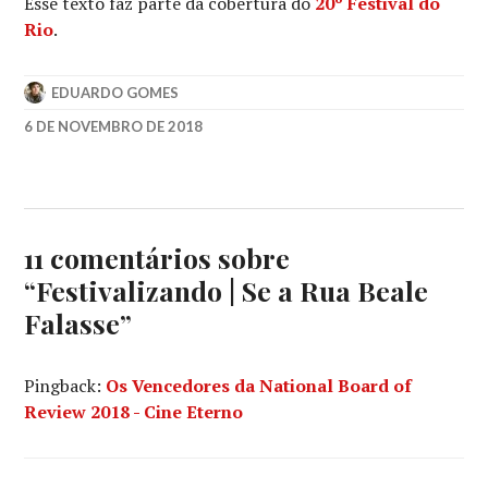
Esse texto faz parte da cobertura do
20º Festival do
Rio
.
EDUARDO GOMES
6 DE NOVEMBRO DE 2018
ANNAPURNA
PICTURES
,
BARRY
JENKINS
,
COLMAN
11 comentários sobre
DOMINGO
,
“
Festivalizando | Se a Rua Beale
FESTIVAL
DO
Falasse
”
RIO
,
IF
BEALE
Pingback:
Os Vencedores da National Board of
STREET
Review 2018 - Cine Eterno
COULD
TALK
,
JAMES
BALDWIN
,