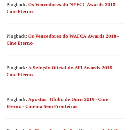
Pingback:
Os Vencedores do NYFCC Awards 2018 -
REGINA
Cine Eterno
KING
,
SE
A
RUA
BEALE
Pingback:
Os Vencedores do WAFCA Awards 2018 -
FALASSE
Cine Eterno
Pingback:
A Seleção Oficial do AFI Awards 2018 -
Cine Eterno
Pingback:
Apostas | Globo de Ouro 2019 - Cine
Eterno - Cinema Sem Fronteiras