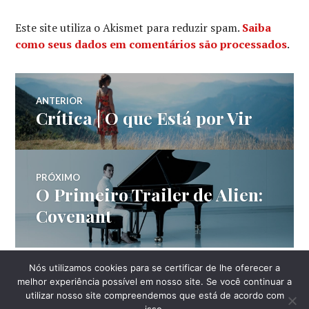
Este site utiliza o Akismet para reduzir spam.
Saiba
como seus dados em comentários são processados
.
Navegação
ANTERIOR
Crítica | O que Está por Vir
Post
de
anterior:
Post
PRÓXIMO
O Primeiro Trailer de Alien:
Próximo
post:
Covenant
Nós utilizamos cookies para se certificar de lhe oferecer a
LATERAL
melhor experiência possível em nosso site. Se você continuar a
utilizar nosso site compreendemos que está de acordo com