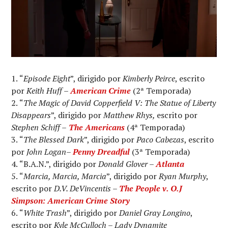
“
Episode Eight
”, dirigido por
Kimberly Peirce
, escrito
por
Keith Huff
–
American Crime
(2ª Temporada)
“
The Magic of David Copperfield V: The Statue of Liberty
Disappears
”, dirigido por
Matthew Rhys,
escrito por
Stephen Schiff –
The Americans
(4ª Temporada)
“
The Blessed Dark
”, dirigido por
Paco Cabezas
, escrito
por
John Logan
–
Penny Dreadful
(3ª Temporada)
“B.A.N.”, dirigido por
Donald Glover
–
Atlanta
“
Marcia, Marcia, Marcia
”, dirigido por
Ryan Murphy
,
escrito por
D.V. DeVincentis
–
The People v. O.J
Simpson: American Crime Story
“
White Trash
”, dirigido por
Daniel Gray Longino
,
escrito por
Kyle McCulloch
–
Lady Dynamite