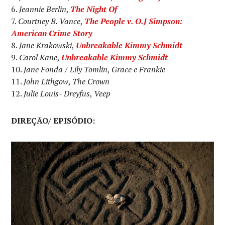
Jeannie Berlin
,
The Night Of
Courtney B. Vance
,
The People v. O.J Simpson:
American Crime Story
Jane Krakowski
,
Unbreakable Kimmy Schmidt
Carol Kane
,
Unbreakable Kimmy Schmidt
Jane Fonda
/
Lily Tomlin
,
Grace e Frankie
John Lithgow
,
The Crown
Julie Louis- Dreyfus
,
Veep
DIREÇÃO/ EPISÓDIO: