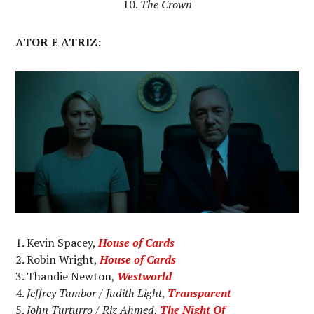
The Crown
ATOR E ATRIZ:
Kevin Spacey,
House of Cards
Robin Wright,
House of Cards
Thandie Newton,
Westworld
Jeffrey Tambor
/
Judith Light
,
Transparent
John Turturro
/
Riz Ahmed
,
The Night Of