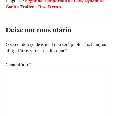
Pingback:
Segunda Temporada de Lady Dynamite
MURPHY
,
Ganha Trailer - Cine Eterno
THE
AMERICANS
,
TRANSPARENT
,
VEEP
Deixe um comentário
O seu endereço de e-mail não será publicado.
Campos
obrigatórios são marcados com
*
Comentário
*