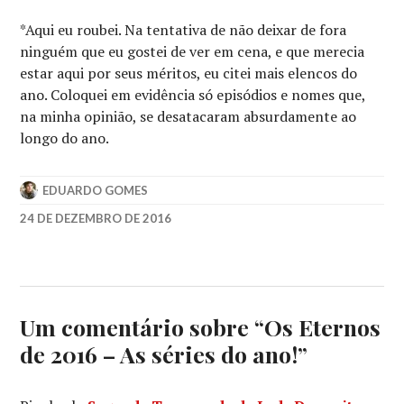
*Aqui eu roubei. Na tentativa de não deixar de fora
ninguém que eu gostei de ver em cena, e que merecia
estar aqui por seus méritos, eu citei mais elencos do
ano. Coloquei em evidência só episódios e nomes que,
na minha opinião, se desatacaram absurdamente ao
longo do ano.
EDUARDO GOMES
24 DE DEZEMBRO DE 2016
AMAZON
,
BOJACK
HORSEMAN
,
HBO
,
JEFFREY
Um comentário sobre “
Os Eternos
TAMBOR
,
de 2016 – As séries do ano!
”
NETFLIX
,
RECFITY
,
RYAN