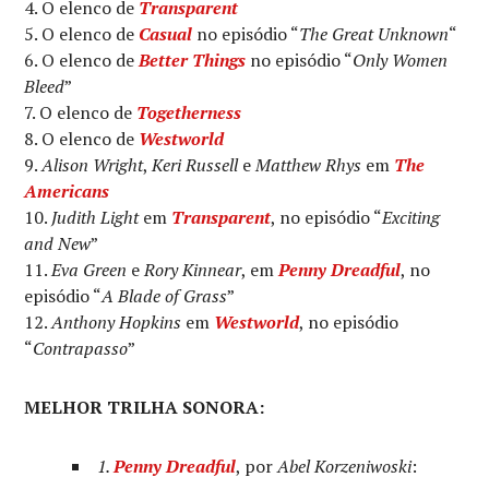
O elenco de
Transparent
O elenco de
Casual
no episódio “
The Great Unknown
“
O elenco de
Better Things
no episódio “
Only Women
Bleed
”
O elenco de
Togetherness
O elenco de
Westworld
Alison Wright
,
Keri Russell
e
Matthew Rhys
em
The
Americans
Judith Light
em
Transparent
, no episódio “
Exciting
and New
”
Eva Green
e
Rory Kinnear
, em
Penny Dreadful
, no
episódio “
A Blade of Grass
”
Anthony Hopkins
em
Westworld
, no episódio
“
Contrapasso
”
MELHOR TRILHA SONORA:
1.
Penny Dreadful
, por
Abel Korzeniwoski
: