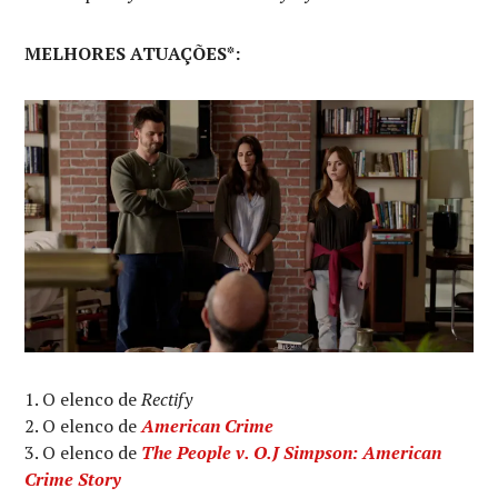
MELHORES ATUAÇÕES*:
O elenco de
Rectify
O elenco de
American Crime
O elenco de
The People v. O.J Simpson: American
Crime Story