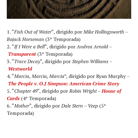
“
Fish Out of Water
“, dirigido por
Mike Hollingsworth
–
Bojack Horseman
(3ª Temporada)
“
If I Were a Bell
“, dirigido por
Andrea Arnold
–
Transparent
(3ª Temporada)
“
Trace Decay
“, dirigido por
Stephen Williams
–
Westworld
“
Marcia, Marcia, Marcia
”, dirigido por Ryan Murphy –
The People v. O.J Simpson: American Crime Story
“
Chapter 49
“, dirigido por
Robin Wright
–
House of
Cards
(4ª Temporada)
“
Mother
“, dirigido por
Dale Stern
–
Veep
(5ª
Temporada)