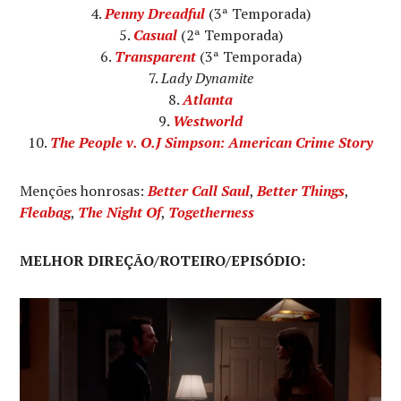
Penny Dreadful
(3ª Temporada)
Casual
(2ª Temporada)
Transparent
(3ª Temporada)
Lady Dynamite
Atlanta
Westworld
The People v. O.J Simpson: American Crime Story
Menções honrosas:
Better Call Saul
,
Better Things
,
Fleabag
,
The Night Of
,
Togetherness
MELHOR DIREÇÃO/ROTEIRO/EPISÓDIO: