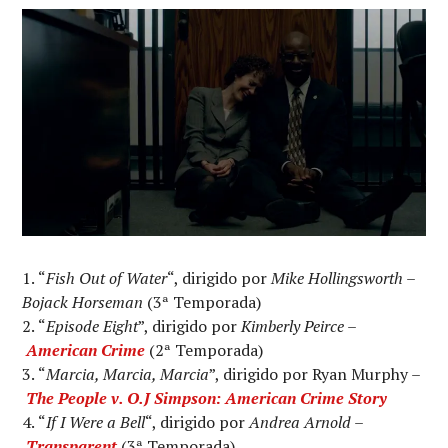
“
Fish Out of Water
“, dirigido por
Mike Hollingsworth
–
Bojack Horseman
(3ª Temporada)
“
Episode Eight
”, dirigido por
Kimberly Peirce
–
American Crime
(2ª Temporada)
“
Marcia, Marcia, Marcia
”, dirigido por Ryan Murphy –
The People v. O.J Simpson: American Crime Story
“
If I Were a Bell
“, dirigido por
Andrea Arnold
–
Transparent
(3ª Temporada)