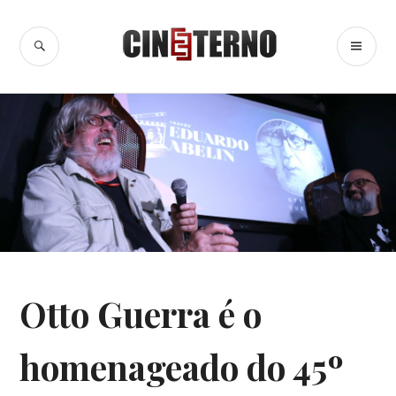
Ir
para
BUSCA
ME
Cine Eterno
conteúdo
PR
CINEMA
,
Otto Guerra é o
FESTIVAIS
,
GRAMADO
homenageado do 45º