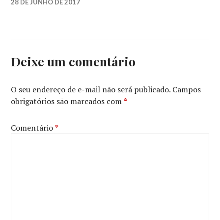
28 DE JUNHO DE 2017
2017
,
45º
FESTIVAL
DE
CINEMA
Deixe um comentário
DE
GRAMADO
,
FESTIVAL
O seu endereço de e-mail não será publicado.
Campos
DE
obrigatórios são marcados com
*
GRAMADO
,
OTTO
GUERRA
,
Comentário
*
SLIDE