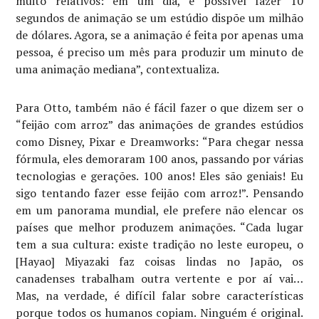
muito relativos: em um dia, é possível fazer 10
segundos de animação se um estúdio dispõe um milhão
de dólares. Agora, se a animação é feita por apenas uma
pessoa, é preciso um mês para produzir um minuto de
uma animação mediana”, contextualiza.
Para Otto, também não é fácil fazer o que dizem ser o
“feijão com arroz” das animações de grandes estúdios
como Disney, Pixar e Dreamworks: “Para chegar nessa
fórmula, eles demoraram 100 anos, passando por várias
tecnologias e gerações. 100 anos! Eles são geniais! Eu
sigo tentando fazer esse feijão com arroz!”. Pensando
em um panorama mundial, ele prefere não elencar os
países que melhor produzem animações. “Cada lugar
tem a sua cultura: existe tradição no leste europeu, o
[Hayao] Miyazaki faz coisas lindas no Japão, os
canadenses trabalham outra vertente e por aí vai…
Mas, na verdade, é difícil falar sobre características
porque todos os humanos copiam. Ninguém é original.