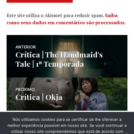
Este site utiliza o Akismet para reduzir spam.
Saiba
como seus dados em comentários são processados
.
Navegação
ANTERIOR
Crítica | The Handmaid’s
Post
de
anterior:
Tale | 1ª Temporada
Post
PRÓXIMO
Crítica | Okja
Próximo
post:
Nós utilizamos cookies para se certificar de lhe oferecer a
LATERAL
melhor experiência possível em nosso site. Se você continuar a
utilizar nosso site compreendemos que está de acordo com