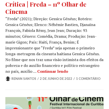
CINEMA
,
Crítica | Freda – 11º Olhar de
CRÍTICA
Cinema
CINEMATOGRÁFICA
,
MOSTRA
“Freda” (2021); Direção: Gessica Généus; Roteiro:
COMPETITIVA
Gessica Généus; Elenco: Néhémie Bastien, Djanaïna
François, Fabiola Rémy, Jean Jean; Duração: 93
minutos; Gênero: Comédia, Drama; Produção: Jean-
marie Gigon; País: Haiti, França, Benim; É
impressionante que “Freda” seja apenas o primeiro
longa-metragem da cineasta haitiana Gessica Généus.
No filme que nos traz uma visão intimista dos efeitos da
pobreza e do auxílio financeiro e político estrangeiro
Crítica | Freda – 11º 
no país, auxílio …
Continuar lendo
RENAN SANTOS
2 DE JUNHO DE 2022
1 COMENTÁRIO