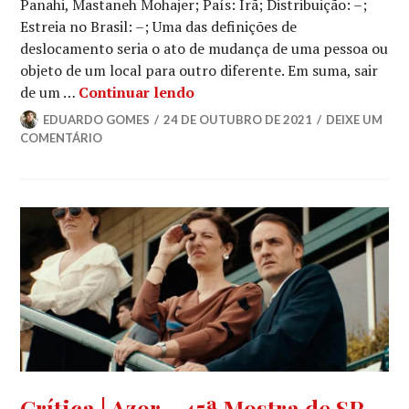
Panahi, Mastaneh Mohajer; País: Irã; Distribuição: –;
Estreia no Brasil: –; Uma das definições de
deslocamento seria o ato de mudança de uma pessoa ou
objeto de um local para outro diferente. Em suma, sair
Crítica | Pegando a Estrada – 
de um …
Continuar lendo
EDUARDO GOMES
24 DE OUTUBRO DE 2021
DEIXE UM
COMENTÁRIO
CINEMA
,
Crítica | Azor – 45ª Mostra de SP