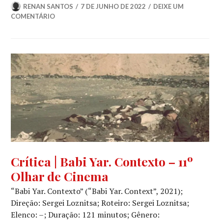
RENAN SANTOS
7 DE JUNHO DE 2022
DEIXE UM
COMENTÁRIO
CRÍTICA
Crítica | Babi Yar. Contexto – 11º
CINEMATOGRÁFICA
,
Olhar de Cinema
EXIBIÇÕES
ESPECIAIS
“Babi Yar. Contexto” (“Babi Yar. Context”, 2021);
Direção: Sergei Loznitsa; Roteiro: Sergei Loznitsa;
Elenco: –; Duração: 121 minutos; Gênero: