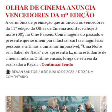
NOTÍCIAS
OLHAR DE CINEMA ANUNCIA
VENCEDORES DA 11ª EDIÇÃO
A cerimônia de premiação que anunciou os vencedores
da 11ª edição do Olhar de Cinema aconteceu hoje à
noite (08), no Cine Passeio. Com imagens do passado e
presente que se unem para ilustrar cartas imaginárias
pessoais e íntimas a um amor impossível, “Uma Noite
sem Saber de Nada” nos apresenta L., uma estudante de
cinema indiana. O filme-ensaio, longa de estreia da
OLHAR DE CINEMA
realizadora Payal …
Continuar lendo
RENAN SANTOS
8 DE JUNHO DE 2022
DEIXE UM
COMENTÁRIO