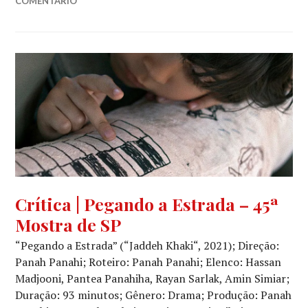
COMENTÁRIO
CINEMA
,
Crítica | Pegando a Estrada – 45ª
CRÍTICA
Mostra de SP
CINEMATOGRÁFICA
,
NOVOS
“Pegando a Estrada” (“Jaddeh Khaki“, 2021); Direção:
DIRETORES
Panah Panahi; Roteiro: Panah Panahi; Elenco: Hassan
Madjooni, Pantea Panahiha, Rayan Sarlak, Amin Simiar;
Duração: 93 minutos; Gênero: Drama; Produção: Panah