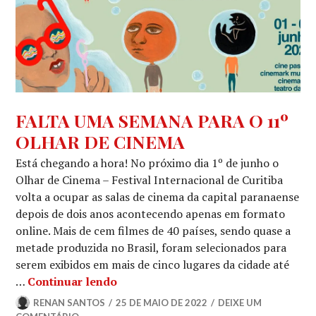
NOTÍCIAS
FALTA UMA SEMANA PARA O 11º
OLHAR DE CINEMA
Está chegando a hora! No próximo dia 1º de junho o
Olhar de Cinema – Festival Internacional de Curitiba
volta a ocupar as salas de cinema da capital paranaense
depois de dois anos acontecendo apenas em formato
online. Mais de cem filmes de 40 países, sendo quase a
metade produzida no Brasil, foram selecionados para
serem exibidos em mais de cinco lugares da cidade até
FALTA UMA SEMANA PARA O 11º 
…
Continuar lendo
RENAN SANTOS
25 DE MAIO DE 2022
DEIXE UM