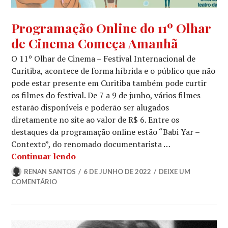
NOTÍCIAS
Programação Online do 11º Olhar
de Cinema Começa Amanhã
O 11º Olhar de Cinema – Festival Internacional de
Curitiba, acontece de forma híbrida e o público que não
pode estar presente em Curitiba também pode curtir
os filmes do festival. De 7 a 9 de junho, vários filmes
estarão disponíveis e poderão ser alugados
diretamente no site ao valor de R$ 6. Entre os
destaques da programação online estão “Babi Yar –
Contexto”, do renomado documentarista …
Programação Online do 11º Olhar d
Continuar lendo
RENAN SANTOS
6 DE JUNHO DE 2022
DEIXE UM
COMENTÁRIO