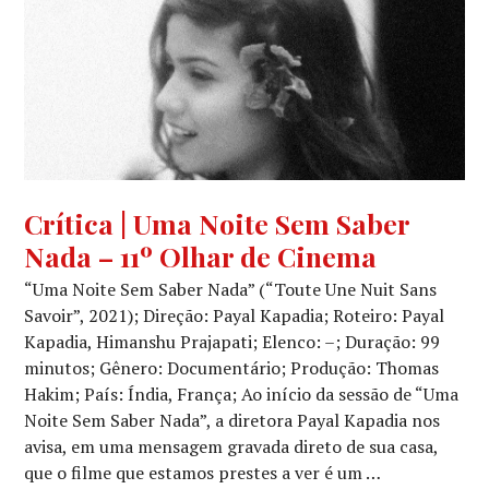
CRÍTICA
Crítica | Uma Noite Sem Saber
CINEMATOGRÁFICA
,
Nada – 11º Olhar de Cinema
MOSTRA
COMPETITIVA
“Uma Noite Sem Saber Nada” (“Toute Une Nuit Sans
Savoir”, 2021); Direção: Payal Kapadia; Roteiro: Payal
Kapadia, Himanshu Prajapati; Elenco: –; Duração: 99
minutos; Gênero: Documentário; Produção: Thomas
Hakim; País: Índia, França; Ao início da sessão de “Uma
Noite Sem Saber Nada”, a diretora Payal Kapadia nos
avisa, em uma mensagem gravada direto de sua casa,
que o filme que estamos prestes a ver é um …