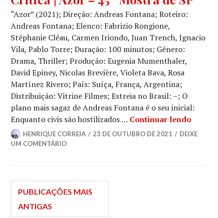
CRÍTICA
“Azor” (2021); Direção: Andreas Fontana; Roteiro:
CINEMATOGRÁFICA
,
NOVOS
Andreas Fontana; Elenco: Fabrizio Rongione,
DIRETORES
Stéphanie Cléau, Carmen Iriondo, Juan Trench, Ignacio
Vila, Pablo Torre; Duração: 100 minutos; Gênero:
Drama, Thriller; Produção: Eugenia Mumenthaler,
David Epiney, Nicolas Brevière, Violeta Bava, Rosa
Martínez Rivero; País: Suíça, França, Argentina;
Distribuição: Vitrine Filmes; Estreia no Brasil: –; O
plano mais sagaz de Andreas Fontana é o seu inicial:
Crítica
Enquanto civis são hostilizados …
Continuar lendo
HENRIQUE CORREIA
23 DE OUTUBRO DE 2021
DEIXE
UM COMENTÁRIO
Navegação
PUBLICAÇÕES MAIS
ANTIGAS