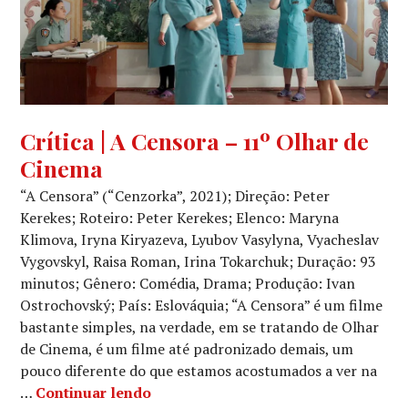
CRÍTICA
Crítica | A Censora – 11º Olhar de
CINEMATOGRÁFICA
,
Cinema
MOSTRA
COMPETITIVA
“A Censora” (“Cenzorka”, 2021); Direção: Peter
Kerekes; Roteiro: Peter Kerekes; Elenco: Maryna
Klimova, Iryna Kiryazeva, Lyubov Vasylyna, Vyacheslav
Vygovskyl, Raisa Roman, Irina Tokarchuk; Duração: 93
minutos; Gênero: Comédia, Drama; Produção: Ivan
Ostrochovský; País: Eslováquia; “A Censora” é um filme
bastante simples, na verdade, em se tratando de Olhar
de Cinema, é um filme até padronizado demais, um
pouco diferente do que estamos acostumados a ver na
Crítica | A Censora – 11º Olhar de C
…
Continuar lendo