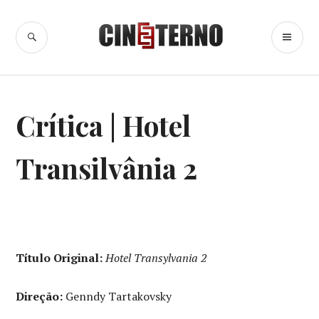
Ir
para
BUSCA
ME
Cine Eterno
conteúdo
PR
CINEMA
,
Crítica | Hotel
CRÍTICA
CINEMATOGRÁFICA
,
CRÍTICAS
Transilvânia 2
Título Original:
Hotel Transylvania 2
Direção:
Genndy Tartakovsky