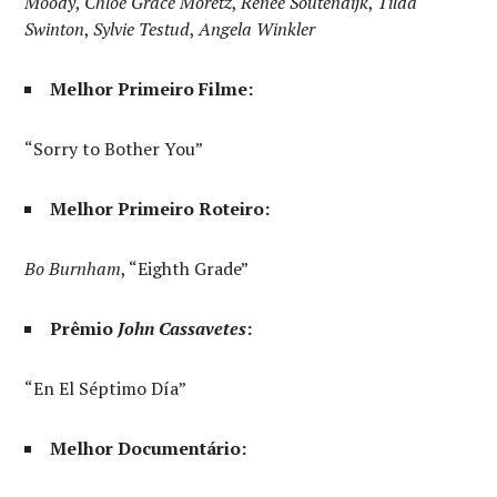
Moody
,
Chloë Grace Moretz
,
Renée Soutendijk
,
Tilda
Swinton
,
Sylvie Testud
,
Angela Winkler
Melhor Primeiro Filme:
“Sorry to Bother You”
Melhor Primeiro Roteiro:
Bo Burnham
, “Eighth Grade”
Prêmio
John Cassavetes
:
“En El Séptimo Día”
Melhor Documentário: