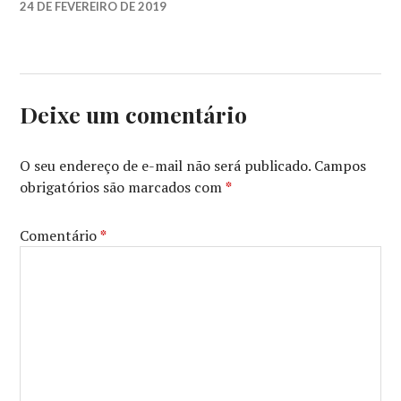
24 DE FEVEREIRO DE 2019
A24
,
ANNAPURNA
PICTURES
,
BARRY
JENKINS
,
Deixe um comentário
FILM
INDEPENDENT
,
FILM
O seu endereço de e-mail não será publicado.
Campos
INDEPENDENT
obrigatórios são marcados com
*
SPIRIT
AWARDS
,
FOX
Comentário
*
SEARCHLIGHT
PICTURES
,
IF
BEALE
STREET
COULD
TALK
,
SE
A