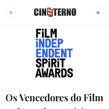
Ir
para
BUSCA
ME
Cine Eterno
conteúdo
PR
NOTÍCIAS
Os Vencedores do Film
DE
FILMES
,
SPIRIT