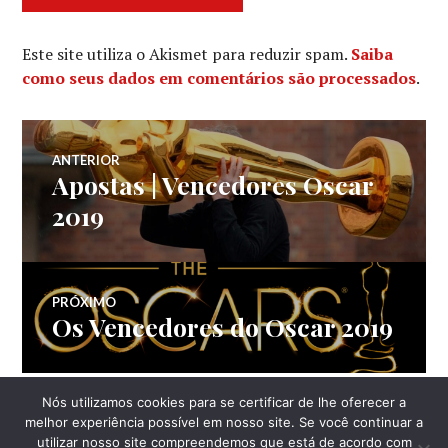
Este site utiliza o Akismet para reduzir spam.
Saiba
como seus dados em comentários são processados
.
Navegação
ANTERIOR
Apostas | Vencedores Oscar
Post
de
anterior:
2019
Post
PRÓXIMO
Os Vencedores do Oscar 2019
Próximo
post:
Nós utilizamos cookies para se certificar de lhe oferecer a
LATERAL
melhor experiência possível em nosso site. Se você continuar a
utilizar nosso site compreendemos que está de acordo com