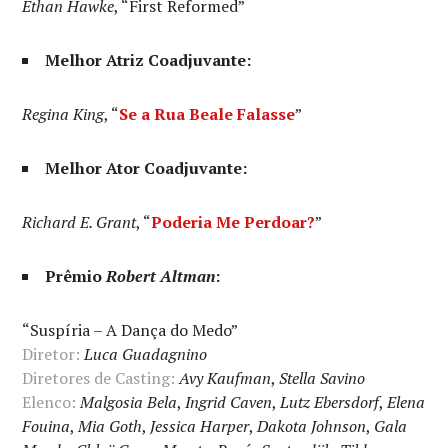
Ethan Hawke
, “First Reformed”
Melhor Atriz Coadjuvante:
Regina King
, “
Se a Rua Beale Falasse
”
Melhor Ator Coadjuvante:
Richard E. Grant
, “
Poderia Me Perdoar?
”
Prêmio
Robert Altman
:
“Suspíria – A Dança do Medo”
Diretor:
Luca Guadagnino
Diretores de Casting:
Avy Kaufman
,
Stella Savino
Elenco:
Malgosia Bela
,
Ingrid Caven
,
Lutz Ebersdorf
,
Elena
Fouina
,
Mia Goth
,
Jessica Harper
,
Dakota Johnson
,
Gala