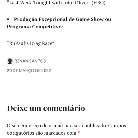
“Last Week Tonight with John Oliver” (HBO)
Produção Excepcional de Game Show ou
Programa Competitivo:
“RuPaul’s Drag Race”
RENAN SANTOS
20 DE MARÇO DE 2022
APPLE
TV+
,
DISNEY
,
ENCANTO
,
HBO
,
Deixe um comentário
NO
RITMO
DO
O seu endereço de e-mail não será publicado.
Campos
CORAÇÃO
,
obrigatórios são marcados com
*
SUCCESSION
,