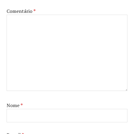
TED
LASSO
Comentário
*
Nome
*