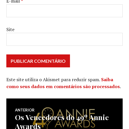
E-mail
*
Site
Este site utiliza o Akismet para reduzir spam.
Saiba
como seus dados em comentários são processados
.
Navegação
ANTERIOR
Os Vencedores do 49º Annie
Post
de
anterior:
Awards