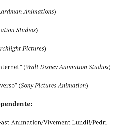
Aardman Animations
)
ation Studios
)
rchlight Pictures
)
ternet” (
Walt Disney Animation Studios
)
erso” (
Sony Pictures Animation
)
ependente:
east Animation/Vivement Lundi!/Pedri