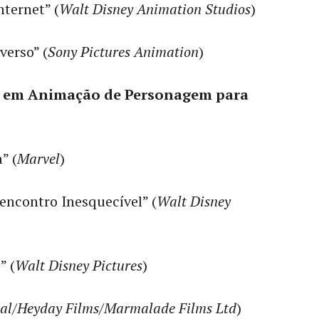
ternet” (
Walt Disney Animation Studios
)
erso” (
Sony Pictures Animation
)
l em Animação de Personagem para
” (
Marvel
)
encontro Inesquecível” (
Walt Disney
” (
Walt Disney Pictures
)
al
/
Heyday Films
/
Marmalade Films Ltd
)