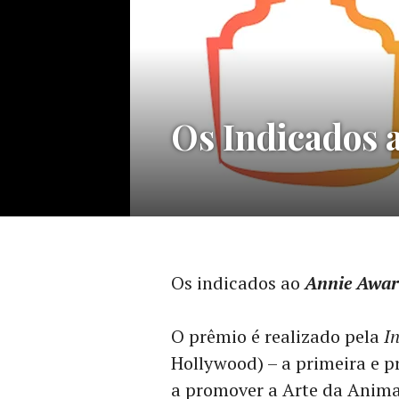
GUILDAS,
Os Indicados 
SINDICATOS
E
ASSOCIAÇÕES
,
NOTÍCIAS
DE
FILMES
,
NOTÍCIAS
DE
SÉRIES
Os indicados ao
Annie Awar
O prêmio é realizado pela
I
Hollywood) – a primeira e p
a promover a Arte da Animaç