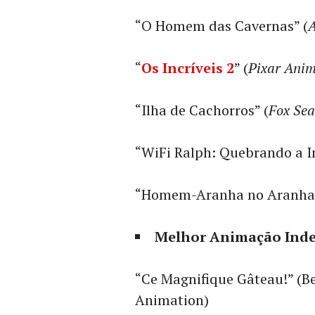
“O Homem das Cavernas” (
“
Os Incríveis 2
” (
Pixar Anim
“Ilha de Cachorros” (
Fox Sea
“WiFi Ralph: Quebrando a In
“Homem-Aranha no Aranhav
Melhor Animação Ind
“Ce Magnifique Gâteau!” (B
Animation)