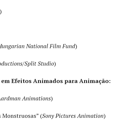
)
Hungarian National Film Fund
)
oductions
/
Split Studio
)
l em Efeitos Animados para Animação:
Aardman Animations
)
s Monstruosas” (
Sony Pictures Animation
)