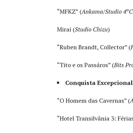
“MFKZ” (
Ankama
/
Studio 4ºC
Mirai (
Studio Chizu
)
“Ruben Brandt, Collector” (
“Tito e os Passáros” (
Bits Pr
Conquista Excepciona
“O Homem das Cavernas” (
“Hotel Transilvânia 3: Féria