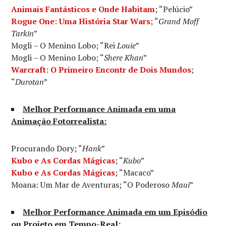
Animais Fantásticos e Onde Habitam
; “Pelúcio”
Rogue One: Uma História Star Wars
; “
Grand Moff
Tarkin
”
Mogli – O Menino Lobo; “Rei
Louie
”
Mogli – O Menino Lobo; “
Shere Khan
”
Warcraft: O Primeiro Encontr de Dois Mundos
;
“
Durotan
”
Melhor Performance Animada em uma
Animação Fotorrealista:
Procurando Dory; “
Hank
”
Kubo e As Cordas Mágicas
; “
Kubo
”
Kubo e As Cordas Mágicas
; “Macaco”
Moana: Um Mar de Aventuras; “O Poderoso
Maui
”
Melhor Performance Animada em um Episódio
ou Projeto em Tempo-Real: