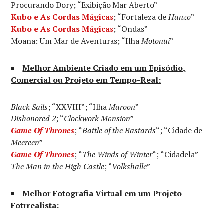
Procurando Dory; “Exibição Mar Aberto”
Kubo e As Cordas Mágicas
; “Fortaleza de
Hanzo
”
Kubo e As Cordas Mágicas
; “Ondas”
Moana: Um Mar de Aventuras; “Ilha
Motonui
”
Melhor Ambiente Criado em um Episódio,
Comercial ou Projeto em Tempo-Real:
Black Sails
; “XXVIII”; “Ilha
Maroon
”
Dishonored 2
; “
Clockwork Mansion
”
Game Of Thrones
; “
Battle of the Bastards
“; “Cidade de
Meereen
”
Game Of Thrones
; “
The Winds of Winter
“; “Cidadela”
The Man in the High Castle
; “
Volkshalle
”
Melhor Fotografia Virtual em um Projeto
Fotrrealista: