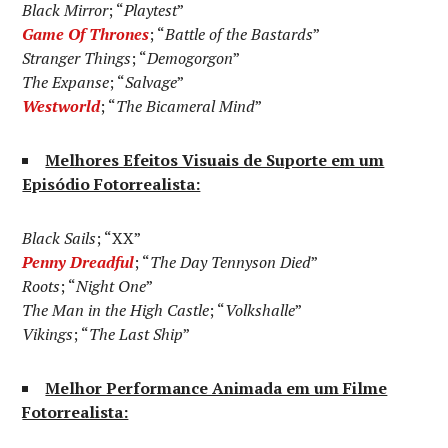
Black Mirror
; “
Playtest
”
Game Of Thrones
; “
Battle of the Bastards
”
Stranger Things
; “
Demogorgon
”
The Expanse
; “
Salvage
”
Westworld
; “
The Bicameral Mind
”
Melhores Efeitos Visuais de Suporte em um
Episódio Fotorrealista:
Black Sails
; “XX”
Penny Dreadful
; “
The Day Tennyson Died
”
Roots
; “
Night One
”
The Man in the High Castle
; “
Volkshalle
”
Vikings
; “
The Last Ship
”
Melhor Performance Animada em um Filme
Fotorrealista: