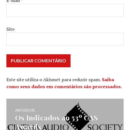
E-mail
*
Site
Este site utiliza o Akismet para reduzir spam.
Saiba
como seus dados em comentários são processados
.
Navegação
ANTERIOR
Os Indicados ao 53º CAS
Post
de
anterior:
Awards