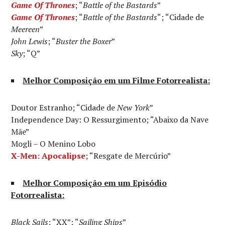
Game Of Thrones
; “
Battle of the Bastards
”
Game Of Thrones
; “
Battle of the Bastards
“; “Cidade de
Meereen
”
John Lewis
; “
Buster the Boxer
”
Sky
; “Q”
Melhor Composição em um Filme Fotorrealista:
Doutor Estranho; “Cidade de
New York
”
Independence Day: O Ressurgimento; “Abaixo da Nave
Mãe”
Mogli – O Menino Lobo
X-Men: Apocalipse
; “Resgate de Mercúrio”
Melhor Composição em um Episódio
Fotorrealista:
Black Sails
; “XX”; “
Sailing Ships
”