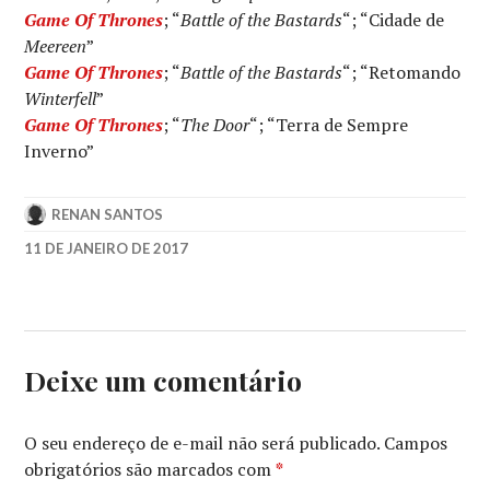
Game Of Thrones
; “
Battle of the Bastards
“; “Cidade de
Meereen
”
Game Of Thrones
; “
Battle of the Bastards
“; “Retomando
Winterfell
”
Game Of Thrones
; “
The Door
“; “Terra de Sempre
Inverno”
RENAN SANTOS
11 DE JANEIRO DE 2017
DOUTOR
ESTRANHO
,
GAME
OF
THRONES
,
Deixe um comentário
KUBO
E
AS
O seu endereço de e-mail não será publicado.
Campos
CORDAS
obrigatórios são marcados com
*
MÁGICAS
,