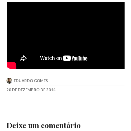
EDUARDO GOMES
20 DE DEZEMBRO DE 2014
2014
,
2015
,
ALAN
RICKMAN
,
BERLIM
,
Deixe um comentário
CATE