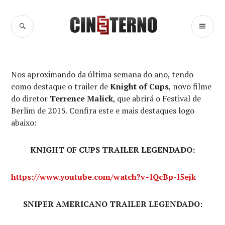
Ir
para
BUSCA
ME
Cine Eterno
conteúdo
PR
Nos aproximando da última semana do ano, tendo
como destaque o trailer de
Knight of Cups
, novo filme
do diretor
Terrence Malick
, que abrirá o Festival de
Berlim de 2015. Confira este e mais destaques logo
abaixo:
KNIGHT OF CUPS TRAILER LEGENDADO:
https://www.youtube.com/watch?v=lQcBp-l5ejk
SNIPER AMERICANO TRAILER LEGENDADO: