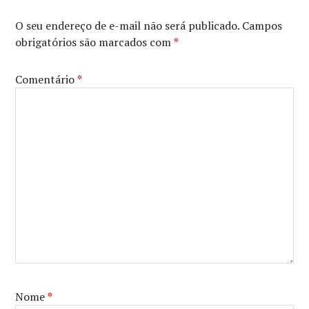
BLANCHETT
,
CHRISTIAN
O seu endereço de e-mail não será publicado.
Campos
BALE
,
obrigatórios são marcados com
*
JAMES
FRANCO
,
JONAH
Comentário
*
HILL
,
KATE
WINSLET
,
MALICK
,
TRAILER
Nome
*