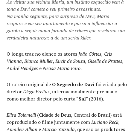
Ao visitar sua vizinha Maria, um instinto esquecido vem à
tona e Davi comete o seu primeiro assassinato.
Na manhã seguinte, para surpresa de Davi, Maria
reaparece em seu apartamento e passa a influenciar o
garoto a seguir numa jornada de crimes que revelarão sua
verdadeira natureza: a de um serial killer.
O longa traz no elenco os atores
João Côrtes
,
Cris
Vianna
,
Bianca Muller
,
Eucir de Souza
,
Giselle de Prattes
,
André Hendges
e
Neusa Maria Faro
.
O roteiro original de
O Segredo de Davi
foi criado pelo
diretor
Diego Freitas
, internacionalmente premiado
como melhor diretor pelo curta “
Sal
” (2016).
Elisa Tolomelli
(Cidade de Deus, Central do Brasil) está
coproduzindo o filme juntamente com
Luciano Reck
,
Amadeu Alban
e
Marcio Yatsuda
, que são os produtores