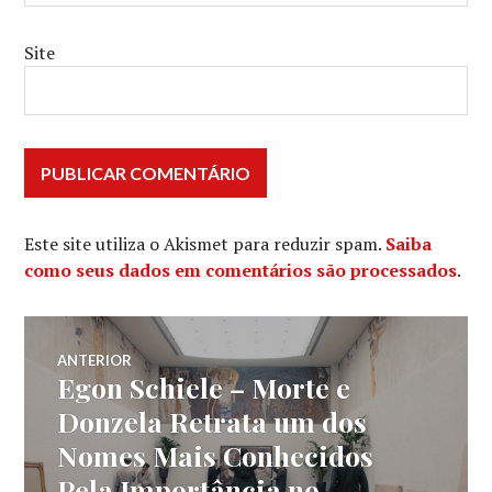
Site
Este site utiliza o Akismet para reduzir spam.
Saiba
como seus dados em comentários são processados
.
Navegação
ANTERIOR
Egon Schiele – Morte e
Post
de
anterior:
Donzela Retrata um dos
Nomes Mais Conhecidos
Post
Pela Importância no