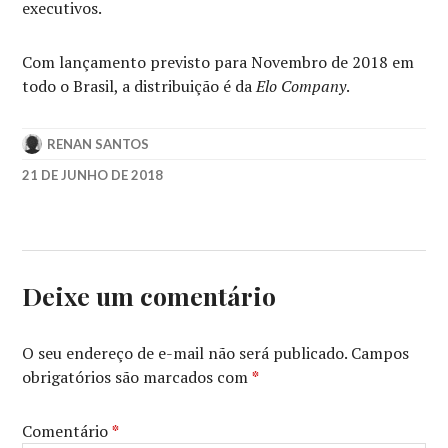
executivos.
Com lançamento previsto para Novembro de 2018 em
todo o Brasil, a distribuição é da
Elo Company
.
RENAN SANTOS
21 DE JUNHO DE 2018
CRIS
VIANNA
,
DIEGO
FREITAS
,
ELISA
Deixe um comentário
TOLOMELLI
,
ELO
COMPANY
,
O seu endereço de e-mail não será publicado.
Campos
JOÃO
obrigatórios são marcados com
*
CÔRTES
,
LUCIANO
RECK
,
Comentário
*
O