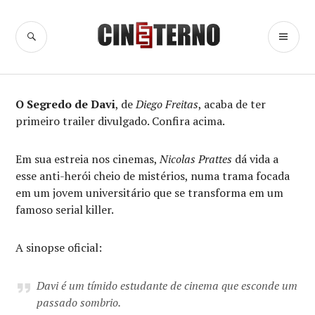
Ir
para
BUSCA
ME
Cine Eterno
conteúdo
PR
O Segredo de Davi
, de
Diego Freitas
, acaba de ter
primeiro trailer divulgado. Confira acima.
Em sua estreia nos cinemas,
Nicolas Prattes
dá vida a
esse anti-herói cheio de mistérios, numa trama focada
em um jovem universitário que se transforma em um
famoso serial killer.
A sinopse oficial:
Davi é um tímido estudante de cinema que esconde um
passado sombrio.