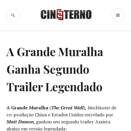
Ir
para
BUSCA
ME
Cine Eterno
conteúdo
PR
TRAILERS
A Grande Muralha
Ganha Segundo
Trailer Legendado
A Grande Muralha
(
The Great Wall
),
blockbuster
de
co-produção China e Estados Unidos estrelado por
Matt Damon
, ganhou seu segundo trailer. Assista
abaixo em versão legendada: