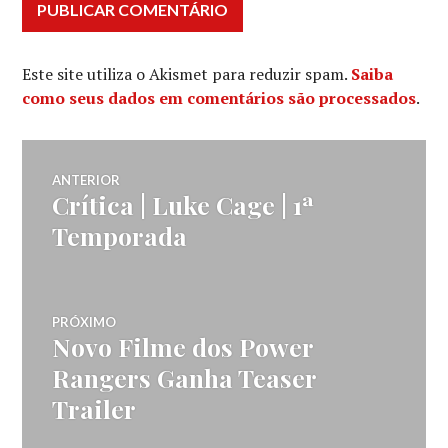
Este site utiliza o Akismet para reduzir spam.
Saiba
como seus dados em comentários são processados
.
Navegação
ANTERIOR
Crítica | Luke Cage | 1ª
Post
de
anterior:
Temporada
Post
PRÓXIMO
Novo Filme dos Power
Próximo
post:
Rangers Ganha Teaser
Trailer