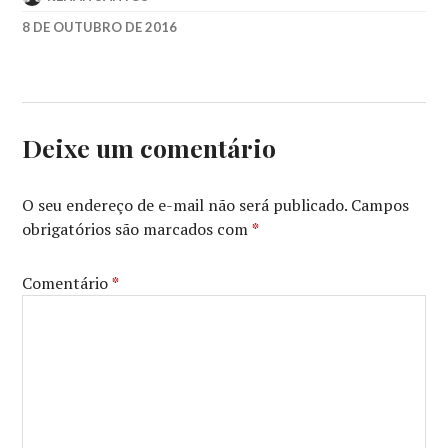
8 DE OUTUBRO DE 2016
A
GRANDE
MURALHA
,
MATT
DAMON
,
Deixe um comentário
THE
GREAT
WALL
,
O seu endereço de e-mail não será publicado.
Campos
UNIVERSAL
obrigatórios são marcados com
*
PICTURES
,
ZHAN
YIMOU
Comentário
*