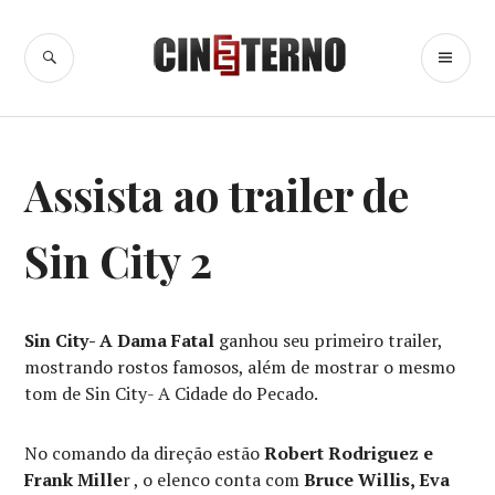
Ir
para
BUSCA
ME
Cine Eterno
conteúdo
PR
TRAILERS
Assista ao trailer de
Sin City 2
Sin City- A Dama Fatal
ganhou seu primeiro trailer,
mostrando rostos famosos, além de mostrar o mesmo
tom de Sin City- A Cidade do Pecado.
No comando da direção estão
Robert Rodriguez e
Frank Mille
r , o elenco conta com
Bruce Willis, Eva