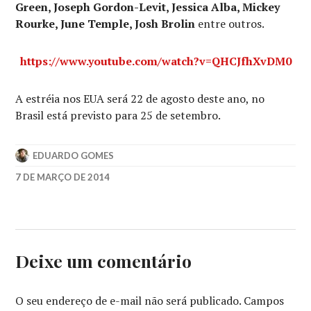
Green, Joseph Gordon-Levit, Jessica Alba, Mickey
Rourke, June Temple, Josh Brolin
entre outros.
https://www.youtube.com/watch?v=QHCJfhXvDM0
A estréia nos EUA será 22 de agosto deste ano, no
Brasil está previsto para 25 de setembro.
EDUARDO GOMES
7 DE MARÇO DE 2014
EVA
GREEN
,
FRANK
MILLER
,
JOSH
Deixe um comentário
BROLIN
,
ROBERT
RODRIGUEZ
,
O seu endereço de e-mail não será publicado.
Campos
SIN