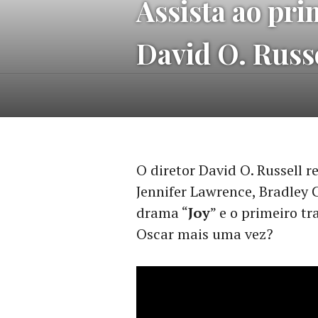
Assista ao prim
Ir
para
David O. Russ
conteúdo
O diretor David O. Russell 
Jennifer Lawrence, Bradley 
drama “
Joy
” e o primeiro tr
Oscar mais uma vez?