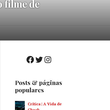
o filme de
o
A
Facebook
Twitter
Instagram
Posts & páginas
populares
Crítica | A Vida de
Chuck