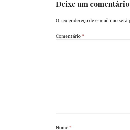
Deixe um comentário
LAWRENCE
,
JOY
,
OSCAR
,
O seu endereço de e-mail não será 
ROBERT
DE
NIRO
,
Comentário
*
TRAILER
Nome
*