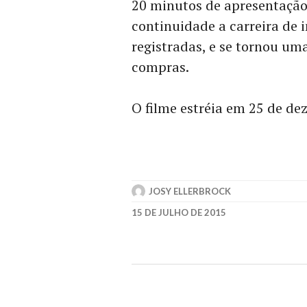
20 minutos de apresentaçã
continuidade a carreira de 
registradas, e se tornou u
compras.
O filme estréia em 25 de de
JOSY ELLERBROCK
15 DE JULHO DE 2015
BRADLEY
COOPER
,
DAVID
O.
RUSSELL
,
JENNIFER