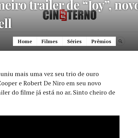
eiro trailer de “Joy”, nov
Cine Etern
ell
Home
Filmes
Séries
Prêmios
BUSC
reuniu mais uma vez seu trio de ouro
Cooper e Robert De Niro em seu novo
ailer do filme já está no ar. Sinto cheiro de