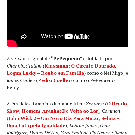
A versão original de “
PéPequeno
” é dublada por
Channing Tatum
(
Kingsman: O Círculo Dourado
,
Logan Lucky – Roubo em Família
) como o iéti Migo; e
James Corden
(
Pedro Coelho
) como o PéPequeno,
Percy.
Além deles, também dublam o filme
Zendaya
(
O Rei do
Show
,
Homem-Aranha: De Volta ao Lar
),
Common
(
John Wick 2 – Um Novo Dia Para Matar
,
Selma –
Uma Luta pela Igualdade
),
LeBron James
,
Gina
Rodriguez
,
Danny DeVito
,
Yara Shahidi
,
Ely Henry
e
Jimmy