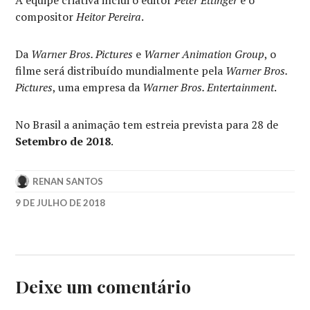
A equipe criativa inclui o editor
Peter Ettinger
e o
compositor
Heitor Pereira
.
Da
Warner Bros. Pictures
e
Warner Animation Group
, o
filme será distribuído mundialmente pela
Warner Bros.
Pictures
, uma empresa da
Warner Bros. Entertainment
.
No Brasil a animação tem estreia prevista para 28 de
Setembro de 2018
.
RENAN SANTOS
9 DE JULHO DE 2018
CHANNING
TATUM
,
JAMES
CORDEN
,
NIALL
Deixe um comentário
HORAN
,
PÉPEQUENO
,