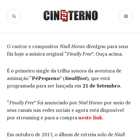
Ir
para
BUSCA
ME
Cine Eterno
conteúdo
PR
O cantor e compositor
Niall Horan
divulgou para seus
fãs hoje a música original “
Finally Free
”. Ouça acima.
É o primeiro single da trilha sonora da aventura de
animação “
PéPequeno
” (
Smallfoot
), que está
programada para ser lançada em
21 de Setembro
.
“
Finally Free
” foi anunciado por
Nial Horan
por meio de
seus canais nas redes sociais e agora está disponível
por streaming e para a compra
neste link
.
Em outubro de 2017, o álbum de estreia solo de
Niall