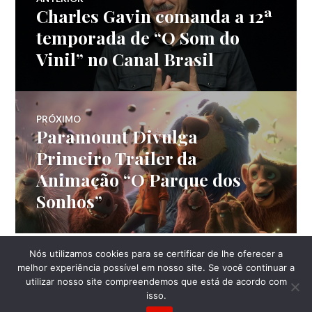
Charles Gavin comanda a 12ª
Post
de
anterior:
temporada de “O Som do
Vinil” no Canal Brasil
Post
PRÓXIMO
Paramount Divulga
Próximo
post:
Primeiro Trailer da
Animação “O Parque dos
Sonhos”
Nós utilizamos cookies para se certificar de lhe oferecer a
LATERAL
melhor experiência possível em nosso site. Se você continuar a
utilizar nosso site compreendemos que está de acordo com
isso.