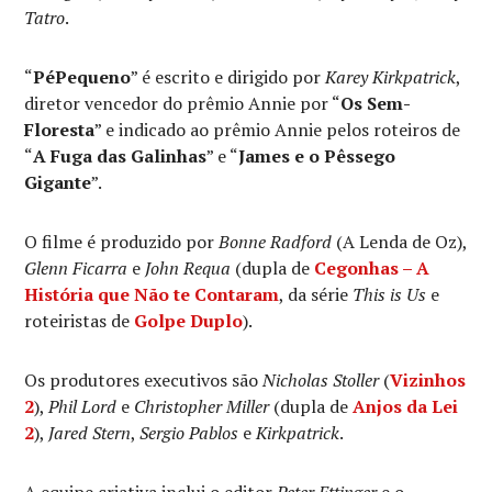
Tatro
.
“
PéPequeno
” é escrito e dirigido por
Karey Kirkpatrick
,
diretor vencedor do prêmio Annie por “
Os Sem-
Floresta
” e indicado ao prêmio Annie pelos roteiros de
“
A Fuga das Galinhas
” e “
James e o Pêssego
Gigante
”.
O filme é produzido por
Bonne Radford
(A Lenda de Oz),
Glenn Ficarra
e
John Requa
(dupla de
Cegonhas – A
História que Não te Contaram
, da série
This is Us
e
roteiristas de
Golpe Duplo
).
Os produtores executivos são
Nicholas Stoller
(
Vizinhos
2
),
Phil Lord
e
Christopher Miller
(dupla de
Anjos da Lei
2
),
Jared Stern
,
Sergio Pablos
e
Kirkpatrick
.