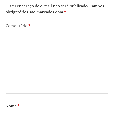
SMALLFOOT
,
O seu endereço de e-mail não será publicado.
Campos
WARNER
obrigatórios são marcados com
*
ANIMATION
GROUP
,
WARNER
Comentário
*
BROS.
PICTURES
,
ZENDAYA
Nome
*