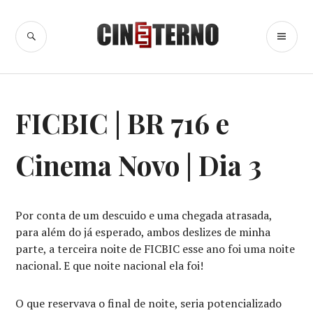
Ir
para
BUSCA
ME
Cine Eterno
conteúdo
PR
CINEMA
,
FICBIC | BR 716 e
CRÍTICA
CINEMATOGRÁFICA
,
FICBIC
Cinema Novo | Dia 3
2016
Por conta de um descuido e uma chegada atrasada,
para além do já esperado, ambos deslizes de minha
parte, a terceira noite de FICBIC esse ano foi uma noite
nacional. E que noite nacional ela foi!
O que reservava o final de noite, seria potencializado