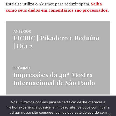
Este site utiliza o Akismet para reduzir spam.
Saiba
como seus dados em comentários são processados
.
Navegação
ANTERIOR
FICBIC | Pikadero e Beduíno
Post
de
anterior:
| Dia 2
Post
PRÓXIMO
Impressões da 40ª Mostra
Próximo
post:
Internacional de São Paulo
Nós utilizamos cookies para se certificar de lhe oferecer a
LATERAL
melhor experiência possível em nosso site. Se você continuar a
utilizar nosso site compreendemos que está de acordo com