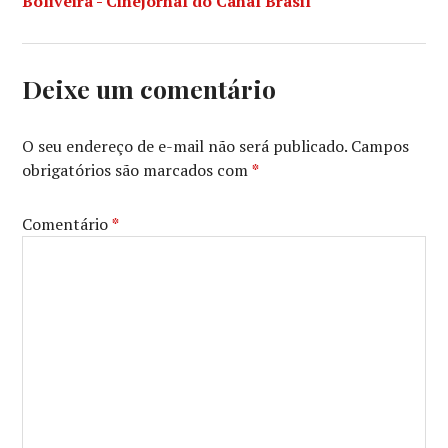
Boliveira - Cinejornal do Canal Brasil
ROCHA
,
FESTIVAL
DE
GRAMADO
,
Deixe um comentário
FICBIC
,
GLAUBER
ROCHA
O seu endereço de e-mail não será publicado.
Campos
obrigatórios são marcados com
*
Comentário
*