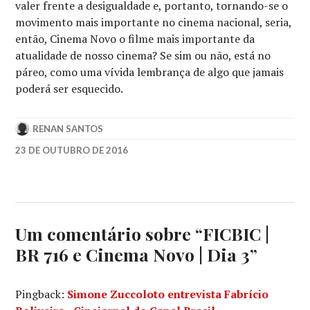
valer frente a desigualdade e, portanto, tornando-se o
movimento mais importante no cinema nacional, seria,
então, Cinema Novo o filme mais importante da
atualidade de nosso cinema? Se sim ou não, está no
páreo, como uma vívida lembrança de algo que jamais
poderá ser esquecido.
RENAN SANTOS
23 DE OUTUBRO DE 2016
BARATA
RIBEIRO
716
,
BR
716
,
Um comentário sobre “
FICBIC |
CINEMA
BR 716 e Cinema Novo | Dia 3
”
NOVO
,
DOMINGOS
OLIVEIRA
,
Pingback:
Simone Zuccoloto entrevista Fabrício
ERYK