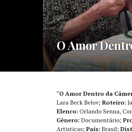
16º
O Amor Dentro
CINE
OP
,
CINEMA
,
CRÍTICA
CINEMATOGRÁFICA
“
O Amor Dentro da Câme
Lara Beck Belov;
Roteiro:
Ja
Elenco:
Orlando Senna, Co
Gênero:
Documentário;
Pr
Artisticas;
País:
Brasil;
Dist