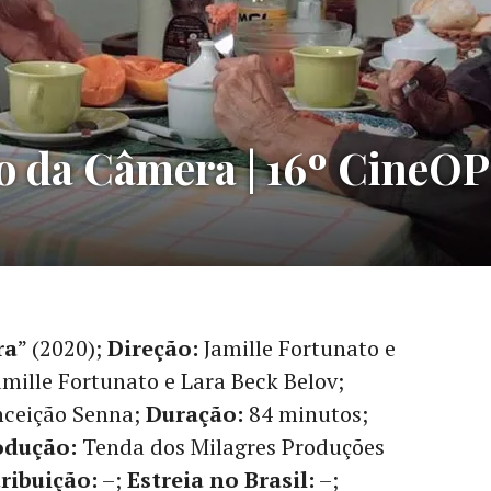
 da Câmera | 16º CineOP
ra
” (2020);
Direção:
Jamille Fortunato e
mille Fortunato e Lara Beck Belov;
nceição Senna;
Duração:
84 minutos;
odução:
Tenda dos Milagres Produções
ribuição:
–;
Estreia no Brasil:
–;