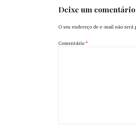
DA
Deixe um comentário
CÂMERA
,
ORLANDO
SENNA
O seu endereço de e-mail não será 
Comentário
*