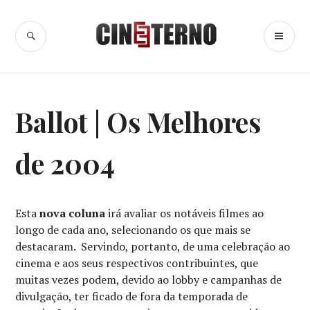
Ir
para
BUSCA
ME
Cine Eterno
conteúdo
PR
MELHORES
Ballot | Os Melhores
DO
ANO
de 2004
Esta
nova coluna
irá avaliar os notáveis filmes ao
longo de cada ano, selecionando os que mais se
destacaram. Servindo, portanto, de uma celebração ao
cinema e aos seus respectivos contribuintes, que
muitas vezes podem, devido ao lobby e campanhas de
divulgação, ter ficado de fora da temporada de