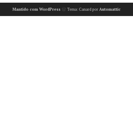
Mantido com WordPress
Tema: Canard por
Automattic