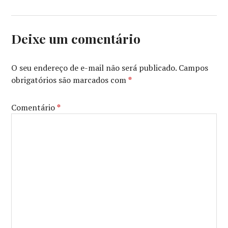
COLUNAS
,
MINHA
CÉDULA
,
MY
Deixe um comentário
BALLOT
,
OSCAR
O seu endereço de e-mail não será publicado.
Campos
obrigatórios são marcados com
*
Comentário
*