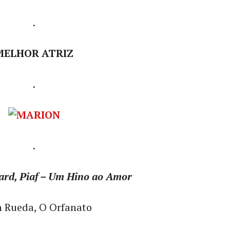
.
MELHOR ATRIZ
.
.
ard, Piaf – Um Hino ao Amor
n Rueda, O Orfanato