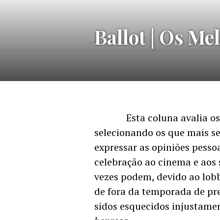
Ir
para
MELHORES
Ballot | Os Me
conteúdo
DO
ANO
Esta coluna
avalia os
selecionando os que mais s
expressar as opiniões pesso
celebração ao cinema e aos 
vezes podem, devido ao lobb
de fora da temporada de pr
sidos esquecidos injustamen