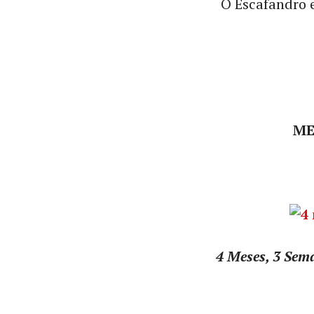
O Escafandro e
ME
4 Meses, 3 Sem