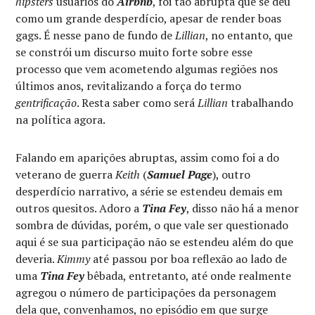
hipsters
usuários do
Airbnb
, foi tão abrupta que se deu
como um grande desperdício, apesar de render boas
gags. É nesse pano de fundo de
Lillian
, no entanto, que
se constrói um discurso muito forte sobre esse
processo que vem acometendo algumas regiões nos
últimos anos, revitalizando a força do termo
gentrificação
. Resta saber como será
Lillian
trabalhando
na política agora.
Falando em aparições abruptas, assim como foi a do
veterano de guerra
Keith
(
Samuel Page
), outro
desperdício narrativo, a série se estendeu demais em
outros quesitos. Adoro a
Tina Fey
, disso não há a menor
sombra de dúvidas, porém, o que vale ser questionado
aqui é se sua participação não se estendeu além do que
deveria.
Kimmy
até passou por boa reflexão ao lado de
uma
Tina Fey
bêbada, entretanto, até onde realmente
agregou o número de participações da personagem
dela que, convenhamos, no episódio em que surge