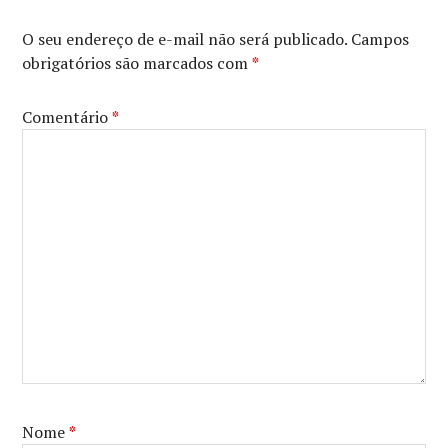
NETFLIX
,
TINA
O seu endereço de e-mail não será publicado.
Campos
FEY
,
obrigatórios são marcados com
*
TITUSS
BURGESS
,
UNBREAKABLE
Comentário
*
KIMMY
SCHMIDT
Nome
*