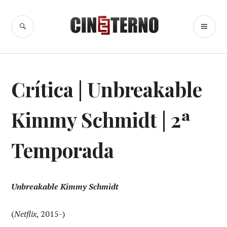
Ir
para
BUSCA
ME
Cine Eterno
conteúdo
PR
SÉRIES
Crítica | Unbreakable
DE
TV
Kimmy Schmidt | 2ª
Temporada
Unbreakable Kimmy Schmidt
(
Netflix
, 2015-)