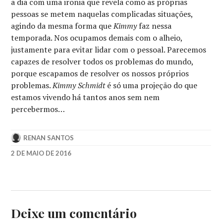
a dia com uma ironia que revela como as próprias
pessoas se metem naquelas complicadas situações,
agindo da mesma forma que
Kimmy
faz nessa
temporada. Nos ocupamos demais com o alheio,
justamente para evitar lidar com o pessoal. Parecemos
capazes de resolver todos os problemas do mundo,
porque escapamos de resolver os nossos próprios
problemas.
Kimmy Schmidt
é só uma projeção do que
estamos vivendo há tantos anos sem nem
percebermos…
RENAN SANTOS
2 DE MAIO DE 2016
CAROL
KANE
,
ELLIE
KEMPER
,
JANE
Deixe um comentário
KRAKOWSKI
,