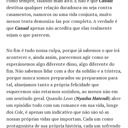
como sempre, falando mais alto. E não é que
Casual
destitua qualquer relação duradoura ou seja contra
casamentos, namoros ou uma vida conjunta, muito
menos tenta demoniza-las por completo. A verdade é
que
Casual
apenas não acredita que elas realmente
sejam o que parecem.
No fim é tudo nossa culpa, porque já sabemos o que irá
acontecer e, ainda assim, parecemos agir como se
esperássemos algo diferente disso, algo diferente do
fim. Não sabemos lidar com a dor da solidão e a tristeza,
porque nunca somos preparados ou preparamos para
tal, almejamos tanto a própria felicidade que
esquecemos não estarmos sozinhos, ao menos não em
um sentindo geral. Quando
Leon
(
Nyasha Hatendi
) abre
um episódio todo com um romance em sua vida, longe
dos
Cole
, é apenas um indicativo que não são só as
nossas próprias vidas que importam. Cada um como
protagonista de sua própria história, cada um sofrendo