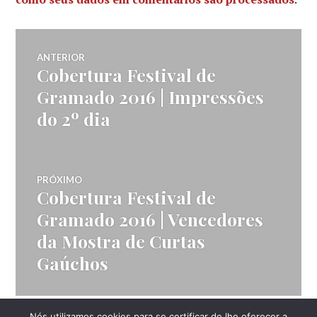
Navegação
ANTERIOR
Cobertura Festival de
Post
de
anterior:
Gramado 2016 | Impressões
do 2º dia
Post
PRÓXIMO
Cobertura Festival de
Próximo
post:
Gramado 2016 | Vencedores
da Mostra de Curtas
Gaúchos
Nós utilizamos cookies para se certificar de lhe oferecer a