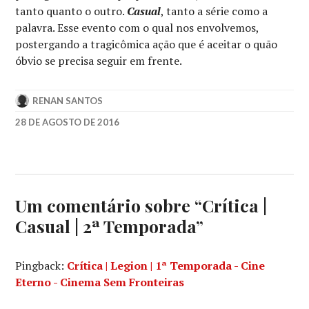
tanto quanto o outro.
Casual
, tanto a série como a
palavra. Esse evento com o qual nos envolvemos,
postergando a tragicômica ação que é aceitar o quão
óbvio se precisa seguir em frente.
RENAN SANTOS
28 DE AGOSTO DE 2016
BRITT
ROBERTSON
,
CASUAL
,
HULU
,
JASON
Um comentário sobre “
Crítica |
REITMAN
,
Casual | 2ª Temporada
”
MARIELLE
HELLER
,
MICHAELA
Pingback:
Crítica | Legion | 1ª Temporada - Cine
WATKINS
Eterno - Cinema Sem Fronteiras