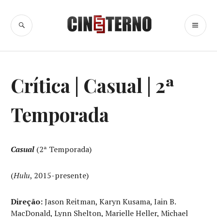
Ir
para
BUSCA
ME
Cine Eterno
conteúdo
PR
SÉRIES
Crítica | Casual | 2ª
DE
TV
Temporada
Casual
(2ª Temporada)
(
Hulu
, 2015-presente)
Direção:
Jason Reitman, Karyn Kusama, Iain B.
MacDonald, Lynn Shelton, Marielle Heller, Michael