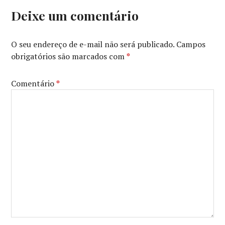
A
PRIMEIRA
Deixe um comentário
PROFECIA
,
A
PROFECIA
,
O seu endereço de e-mail não será publicado.
Campos
ARKASHA
obrigatórios são marcados com
*
STEVENSON
,
SONIA
BRAGA
,
Comentário
*
THE
FIRST
OMEN
,
THE
OMEN