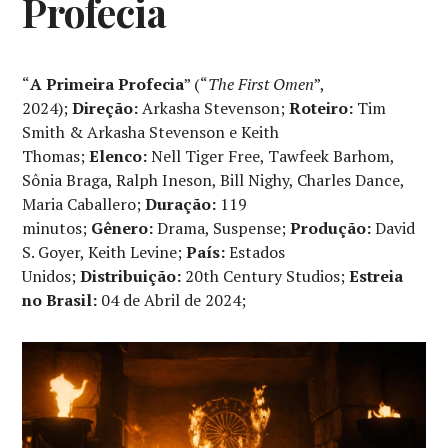
Profecia
“
A Primeira Profecia
” (“
The First Omen
”,
2024);
Direção:
Arkasha Stevenson;
Roteiro:
Tim
Smith & Arkasha Stevenson e Keith
Thomas;
Elenco:
Nell Tiger Free, Tawfeek Barhom,
Sônia Braga, Ralph Ineson, Bill Nighy, Charles Dance,
Maria Caballero;
Duração:
119
minutos;
Gênero:
Drama, Suspense;
Produção:
David
S. Goyer, Keith Levine;
País:
Estados
Unidos;
Distribuição:
20th Century Studios;
Estreia
no Brasil:
04 de Abril de 2024;