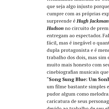
que seja algo injusto porqu
cumpre com as próprias expe
surpreende é
Hugh Jackman
Hudson
no circuito de premi
entregam ao espectador. Fal
fácil, mas é inegável o quan
dupla protagonista e é meno
trabalho dos dois, mas sim 
muito mais honesto com seu
cinebiografias musicais qu
“
Song Sung Blue: Um Son
um filme bastante simples 
pudor algum como melodram
caricatura de seus persona
devido ao trabalho de seu e