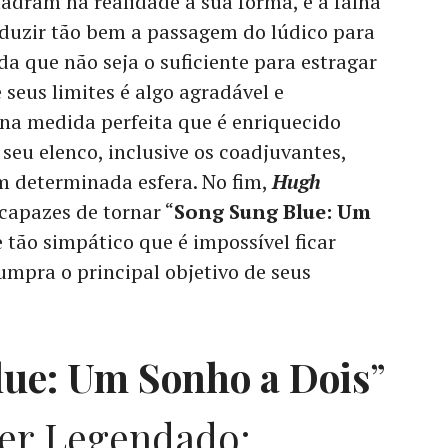
uadram na realidade à sua forma, e a falha
aduzir tão bem a passagem do lúdico para
da que não seja o suficiente para estragar
 seus limites é algo agradável e
a medida perfeita que é enriquecido
seu elenco, inclusive os coadjuvantes,
 determinada esfera. No fim,
Hugh
capazes de tornar “
Song Sung Blue: Um
 tão simpático que é impossível ficar
cumpra o principal objetivo de seus
ue: Um Sonho a Dois
”
ler Legendado: