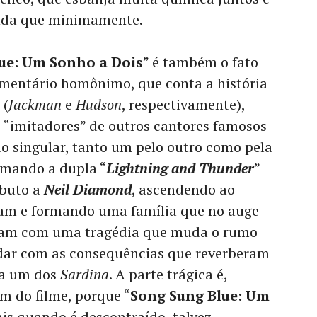
ainda que minimamente.
ue: Um Sonho a Dois
” é também o fato
mentário homônimo, que conta a história
(
Jackman
e
Hudson
, respectivamente),
 “imitadores” de outros cantores famosos
o singular, tanto um pelo outro como pela
rmando a dupla “
Lightning and Thunder
”
ibuto a
Neil Diamond
, ascendendo ao
iam e formando uma família que no auge
aram com uma tragédia que muda o rumo
lidar com as consequências que reverberam
da um dos
Sardina
. A parte trágica é,
ém do filme, porque “
Song Sung Blue: Um
is quando é descontraído, talvez