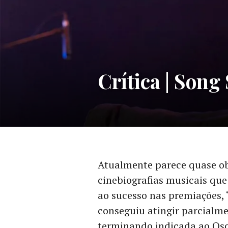
CINEMA
,
Crítica | Son
CRÍTICA
CINEMATOGRÁFICA
Atualmente parece quase ob
cinebiografias musicais que
ao sucesso nas premiações, 
conseguiu atingir parcialm
terminando indicada ao Osc