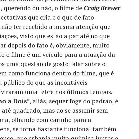
e, querendo ou não, o filme de
Craig Brewer
ctativas que cria e o que de fato
não ter recebido a mesma atenção que
ações, visto que estão a par até no que
ar depois do fato é, obviamente, muito
to o filme é um veículo para a atuação da
s uma questão de gosto falar sobre o
em como funciona dentro do filme, que é
 público do que as incontáveis
e viraram uma febre nos últimos tempos.
ho a Dois
”, aliás, sequer foge do padrão, é
e até quadrado, mas ao se assumir sem
a, olhando com carinho para a
gens, se torna bastante funcional também
lenco, que esbanja muita química juntos e