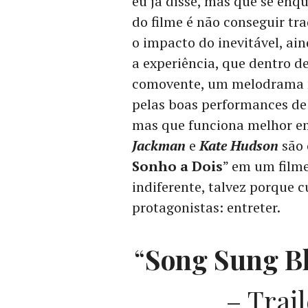
eu já disse, mas que se enq
do filme é não conseguir tr
o impacto do inevitável, ain
a experiência, que dentro de
comovente, um melodrama n
pelas boas performances de 
mas que funciona melhor em
Jackman
e
Kate Hudson
são 
Sonho a Dois
” em um filme
indiferente, talvez porque 
protagonistas: entreter.
“
Song Sung Bl
– Trai