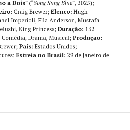
ho a Dois
” (“
Song Sung Blue
”, 2025);
eiro:
Craig Brewer;
Elenco:
Hugh
ael Imperioli, Ella Anderson, Mustafa
Belushi, King Princess;
Duração:
132
, Comédia, Drama, Musical;
Produção:
 Brewer;
País:
Estados Unidos;
tures;
Estreia no Brasil:
29 de Janeiro de