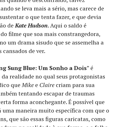
ndo se leva mais a sério, mas carece de
ustentar o que tenta fazer, e que devia
ção de
Kate Hudson
. Aqui o saldo é
 do filme que soa mais constrangedora,
omo um drama sisudo que se assemelha a
s cansados de ver.
ng Sung Blue: Um Sonho a Dois
” é
da realidade no qual seus protagonistas
dico que
Mike
e
Claire
criam para sua
, também tentando escapar de traumas
 certa forma aconchegante. É possível que
há uma maneira muito específica com que o
ns, que são essas figuras caricatas, como