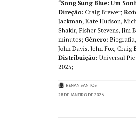
“
Song Sung Blue: Um Son
Direção:
Craig Brewer;
Rot
Jackman, Kate Hudson, Mich
Shakir, Fisher Stevens, Jim 
minutos;
Gênero:
Biografia
John Davis, John Fox, Craig
Distribuição:
Universal Pic
2025;
RENAN SANTOS
28 DE JANEIRO DE 2026
CRAIG
BREWER
,
HUGH
JACKMAN
,
KATE
HUDSON
,