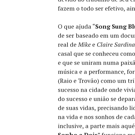
fazem o todo ser efetivo, 
O que ajuda “
Song Sung Bl
de ser baseado em um docu
real de
Mike
e
Claire Sardina
casal que se conheceu como
e que se uniram numa paixã
música e a performance, fo
(Raio e Trovão) como um tr
sucesso na cidade onde viv
do sucesso e união se dep
de suas vidas, precisando 
na vida e nos sonhos de ca
inclusive, a parte mais aqu
Sonho a Dois
” funciona ma