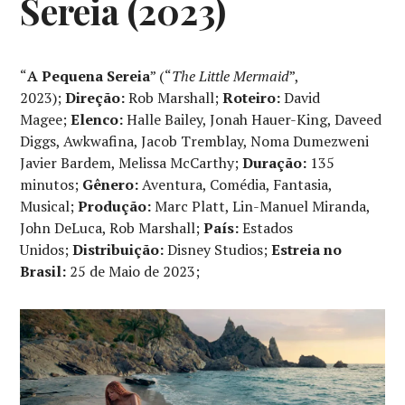
Sereia (2023)
“
A Pequena Sereia
” (“
The Little Mermaid
”,
2023);
Direção:
Rob Marshall;
Roteiro:
David
Magee;
Elenco:
Halle Bailey, Jonah Hauer-King, Daveed
Diggs, Awkwafina, Jacob Tremblay, Noma Dumezweni
Javier Bardem, Melissa McCarthy;
Duração:
135
minutos;
Gênero:
Aventura, Comédia, Fantasia,
Musical;
Produção:
Marc Platt, Lin-Manuel Miranda,
John DeLuca, Rob Marshall;
País:
Estados
Unidos;
Distribuição:
Disney Studios;
Estreia no
Brasil:
25 de Maio de 2023;