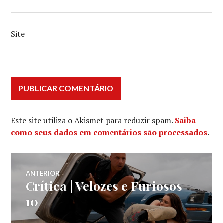
Site
Este site utiliza o Akismet para reduzir spam.
Saiba
como seus dados em comentários são processados
.
Navegação
ANTERIOR
Crítica | Velozes e Furiosos
Post
de
anterior:
10