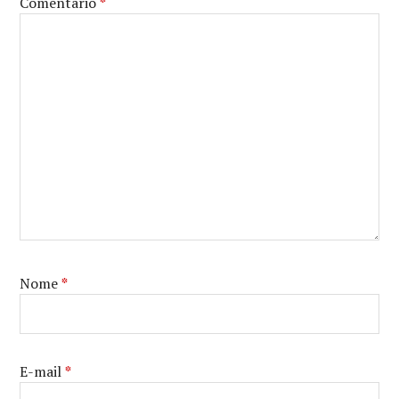
Comentário
*
LITTLE
MERMAID
,
WALT
DISNEY
Nome
*
E-mail
*