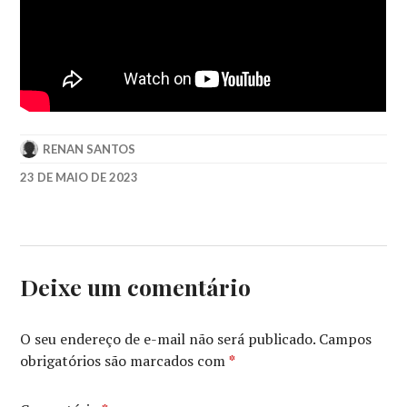
RENAN SANTOS
23 DE MAIO DE 2023
A
PEQUENA
SEREIA
,
DISNEY
STUDIOS
,
Deixe um comentário
HALLE
BAILEY
,
MELISSA
O seu endereço de e-mail não será publicado.
Campos
MCCARTHY
,
obrigatórios são marcados com
*
ROB
MARSHALL
,
THE