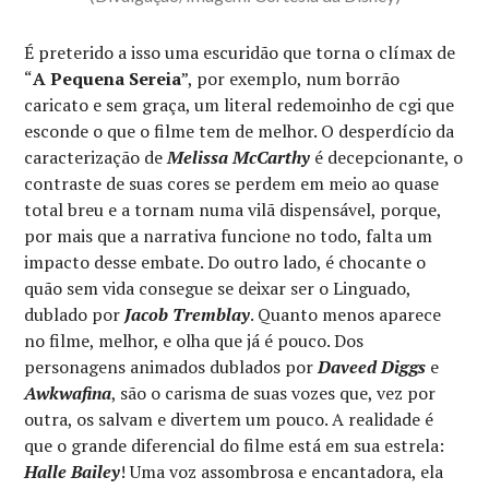
É preterido a isso uma escuridão que torna o clímax de
“
A Pequena Sereia
”, por exemplo, num borrão
caricato e sem graça, um literal redemoinho de cgi que
esconde o que o filme tem de melhor. O desperdício da
caracterização de
Melissa McCarthy
é decepcionante, o
contraste de suas cores se perdem em meio ao quase
total breu e a tornam numa vilã dispensável, porque,
por mais que a narrativa funcione no todo, falta um
impacto desse embate. Do outro lado, é chocante o
quão sem vida consegue se deixar ser o Linguado,
dublado por
Jacob Tremblay
. Quanto menos aparece
no filme, melhor, e olha que já é pouco. Dos
personagens animados dublados por
Daveed Diggs
e
Awkwafina
, são o carisma de suas vozes que, vez por
outra, os salvam e divertem um pouco. A realidade é
que o grande diferencial do filme está em sua estrela:
Halle Bailey
! Uma voz assombrosa e encantadora, ela