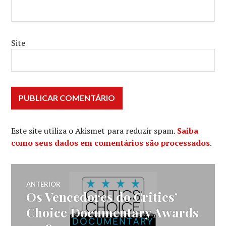
Site
Este site utiliza o Akismet para reduzir spam.
Saiba
como seus dados em comentários são processados
.
Navegação
ANTERIOR
Os Vencedores do Critics’
Post
de
anterior:
Choice Documentary Awards