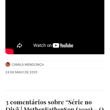
CAMILA MENDONÇA
24 DE MAIO DE 2019
2019
,
BBC
TWO
,
BILLY
HOWLE
,
3 comentários sobre “
Série no
BREXIT
,
Divã | MotherFatherSon (2019) – O
CIARÁN