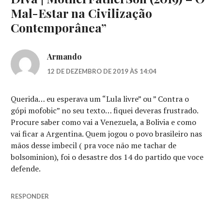
HINDS
,
Mal-Estar na Civilização
ELENA
Contemporânea
”
ANAYA
,
FREUD
,
HELEN
Armando
MCCRORY
,
MOTHERFATHERSON
,
12 DE DEZEMBRO DE 2019 ÀS 14:04
RICHARD
GERE
,
SÉRIES
Querida… eu esperava um “Lula livre” ou ” Contra o
DE
gópi mofobic” no seu texto… fiquei deveras frustrado.
TV
,
Procure saber como vai a Venezuela, a Bolivia e como
TOM
vai ficar a Argentina. Quem jogou o povo brasileiro nas
ROB
SMITH
mãos desse imbecil ( pra voce não me tachar de
bolsominion), foi o desastre dos 14 do partido que voce
defende.
RESPONDER