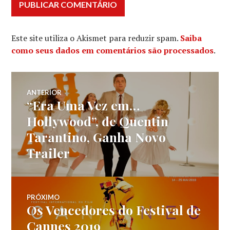
Este site utiliza o Akismet para reduzir spam.
Saiba
como seus dados em comentários são processados
.
Navegação
ANTERIOR
“Era Uma Vez em…
Post
de
anterior:
Hollywood”, de Quentin
Tarantino, Ganha Novo
Post
Trailer
PRÓXIMO
Os Vencedores do Festival de
Próximo
post:
Cannes 2019