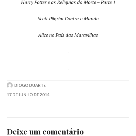
Harry Potter e as Relíquias da Morte – Parte 1
Scott Pilgrim Contra o Mundo
Alice no País das Maravilhas
.
.
DIOGO DUARTE
17 DE JUNHO DE 2014
2010
,
BINOCHE
,
COPIA
FIEL
,
DAVID
Deixe um comentário
FINCHER
,