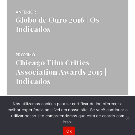
Navegação
ANTERIOR
Globo de Ouro 2016 | Os
Post
de
anterior:
Indicados
Post
PRÓXIMO
Chicago Film Critics
Próximo
post:
Association Awards 2015 |
Indicados
Nós utilizamos cookies para se certificar de lhe oferecer a
LATERAL
melhor experiência possível em nosso site. Se você continuar a
utilizar nosso site compreendemos que está de acordo com
isso.
Ok
Mantido com WordPress
Tema: Canard por
Automattic