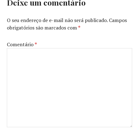
Deixe um comentário
CRITICS
SOCIETY
,
ONLINE
O seu endereço de e-mail não será publicado.
Campos
FILM
obrigatórios são marcados com
*
CRITICS
SOCIETY
AWARDS
,
Comentário
*
SLIDE