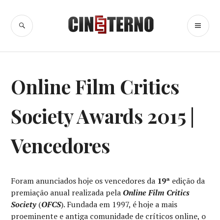
Ir
para
BUSCA
ME
Cine Eterno
conteúdo
PR
CINEMA
,
Online Film Critics
ESPECIAIS
,
PRÊMIOS
Society Awards 2015 |
Vencedores
Foram anunciados hoje os vencedores da
19ª
edição da
premiação anual realizada pela
Online Film Critics
Society
(
OFCS
). Fundada em 1997, é hoje a mais
proeminente e antiga comunidade de críticos online, o