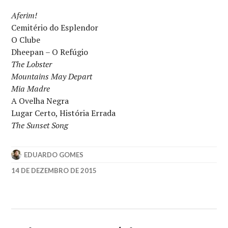
Aferim!
Cemitério do Esplendor
O Clube
Dheepan – O Refúgio
The Lobster
Mountains May Depart
Mia Madre
A Ovelha Negra
Lugar Certo, História Errada
The Sunset Song
EDUARDO GOMES
14 DE DEZEMBRO DE 2015
OFCS
,
OFCS
AWARDS
,
ONLINE
FILM