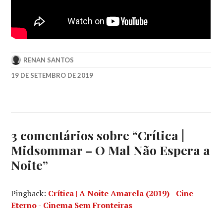
RENAN SANTOS
19 DE SETEMBRO DE 2019
A24
,
ARI
ASTER
,
FLORENCE
PUGH
,
3 comentários sobre “
Crítica |
MIDSOMMAR
,
Midsommar – O Mal Não Espera a
PARIS
FILMES
,
Noite
”
WILL
POULTER
,
WILLIAM
Pingback:
Crítica | A Noite Amarela (2019) - Cine
JACKSON
Eterno - Cinema Sem Fronteiras
HARPER