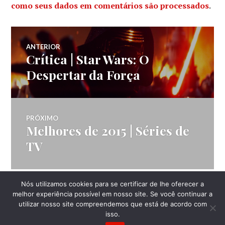
como seus dados em comentários são processados
.
Navegação
ANTERIOR
Crítica | Star Wars: O
Post
de
anterior:
Despertar da Força
Post
PRÓXIMO
Melhores de 2015 | Séries de
Próximo
post:
TV
Nós utilizamos cookies para se certificar de lhe oferecer a
LATERAL
melhor experiência possível em nosso site. Se você continuar a
utilizar nosso site compreendemos que está de acordo com
isso.