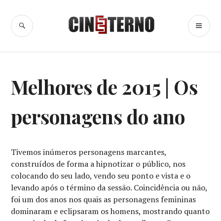
Ir
para
BUSCA
ME
Cine Eterno
conteúdo
PR
CINEMA
,
Melhores de 2015 | Os
COLUNAS
,
LISTAS
,
MELHORES
personagens do ano
DO
ANO
Tivemos inúmeros personagens marcantes,
construídos de forma a hipnotizar o público, nos
colocando do seu lado, vendo seu ponto e vista e o
levando após o término da sessão. Coincidência ou não,
foi um dos anos nos quais as personagens femininas
dominaram e eclipsaram os homens, mostrando quanto