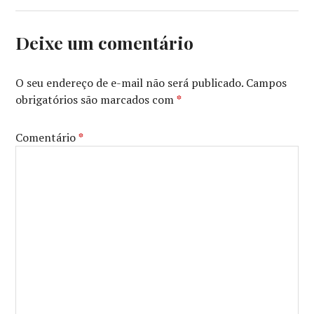
THERON
,
CHARLOTTE
RAMPLING
,
Deixe um comentário
DAISY
RIDLEY
,
DISNEY
,
O seu endereço de e-mail não será publicado.
Campos
ESPECIAIS
,
obrigatórios são marcados com
*
JK
SIMMONS
,
JULIANNE
Comentário
*
MOORE
,
MAD
MAX
,
MARION
COTILLARD
,
MARVEL
,
MELHORES
DE
2015
,
MICHAEL
KEATON
,
PIXAR
,