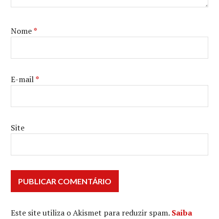
REGINA
CASE
,
SLIDE
,
Nome
*
STAR
WARS
,
VINGADORES
E-mail
*
Site
Este site utiliza o Akismet para reduzir spam.
Saiba