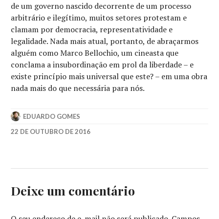
de um governo nascido decorrente de um processo
arbitrário e ilegítimo, muitos setores protestam e
clamam por democracia, representatividade e
legalidade. Nada mais atual, portanto, de abraçarmos
alguém como Marco Bellochio, um cineasta que
conclama a insubordinação em prol da liberdade – e
existe princípio mais universal que este? – em uma obra
nada mais do que necessária para nós.
EDUARDO GOMES
22 DE OUTUBRO DE 2016
40ª
MOSTRA
DE
SÃO
PAULO
,
Deixe um comentário
MARCO
BELLOCHIO
,
MOSTRA
O seu endereço de e-mail não será publicado.
Campos