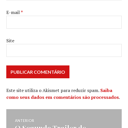
E-mail
*
Site
Este site utiliza o Akismet para reduzir spam.
Saiba
como seus dados em comentários são processados
.
Navegação
ANTERIOR
O Segundo Trailer de
Post