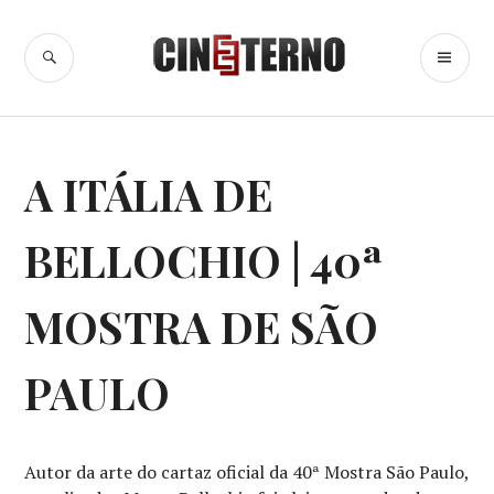
Ir
para
BUSCA
ME
Cine Eterno
conteúdo
PR
CINEMA
,
A ITÁLIA DE
COLUNAS
,
ESPECIAIS
BELLOCHIO | 40ª
MOSTRA DE SÃO
PAULO
Autor da arte do cartaz oficial da 40ª Mostra São Paulo,