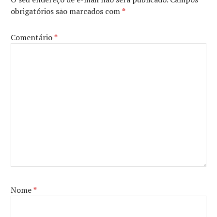
DE
obrigatórios são marcados com
*
SP
,
MOSTRA
INTERNACIONAL
Comentário
*
DE
CINEMA
DE
SÃO
PAULO
Nome
*