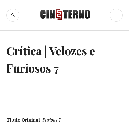
Ir
para
BUSCA
ME
Cine Eterno
conteúdo
PR
CINEMA
,
Crítica | Velozes e
CRÍTICA
CINEMATOGRÁFICA
,
CRÍTICAS
Furiosos 7
Título Original:
Furious 7