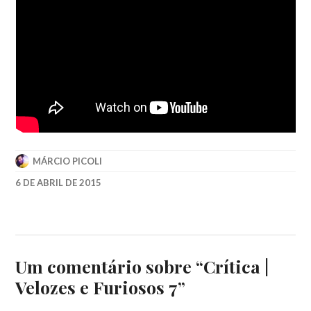
MÁRCIO PICOLI
6 DE ABRIL DE 2015
2015
,
DWAYNE
JOHNSON
,
PAUL
WALKER
,
Um comentário sobre “
Crítica |
VIN
Velozes e Furiosos 7
”
DIESEL