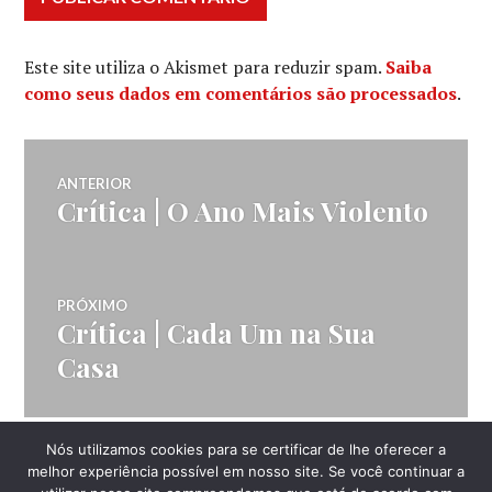
Este site utiliza o Akismet para reduzir spam.
Saiba
como seus dados em comentários são processados
.
Navegação
ANTERIOR
Crítica | O Ano Mais Violento
Post
de
anterior:
Post
PRÓXIMO
Crítica | Cada Um na Sua
Próximo
post:
Casa
Nós utilizamos cookies para se certificar de lhe oferecer a
LATERAL
melhor experiência possível em nosso site. Se você continuar a