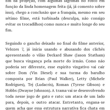
fim da projeção, com algumas lágrimas no rosto em
função da linda homenagem feita (já, já comento sobre
isso), chego a conclusão que a franquia, mesmo em seu
sétimo filme, está turbinada (desculpa, não consigo
evitar os trocadilhos) como nunca e muito longe do seu
fim.
Seguindo o gancho deixado no final do filme anterior,
Velozes 7, já inicia usando e abusando dos clichês
apresentando o vilão Deckard Shaw (Jason Statham)
que busca vingança pela morte do irmão. Como não
poderia ser diferente, esse espirito vingativo vai cair
sobre Dom (Vin Diesel) e sua turma do barulho
composta por Brian (Paul Walker), Letty (Michele
Rodrigues), Tej (Ludacris), Roman (Tyrese Gibson) e
Hobbs (Dwayne Johnson). A trama vai se desenvolvendo
toda nesse jogo de gato e rato: um ataca de um lado
para, depois, o outro atacar. Entretanto, engana-se
quem acha que essa estrutura narrativa fica chata em