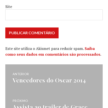
Site
Este site utiliza o Akismet para reduzir spam.
Saiba
como seus dados em comentários são processados
.
Navegação
ANTERIOR
Vencedores do Oscar 2014
Post
de
anterior:
Post
PRÓXIMO
Assista ao trailer de Grace
Próximo