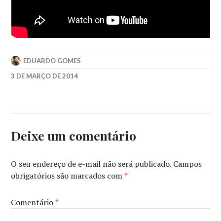
EDUARDO GOMES
3 DE MARÇO DE 2014
2014
,
COMÉDIA
,
KRISTEN
WIIG
,
PAUL
Deixe um comentário
RUDD
,
STEVE
CARRELL
,
O seu endereço de e-mail não será publicado.
Campos
WILL
obrigatórios são marcados com
*
FERREL
Comentário
*