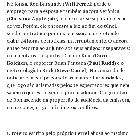
No longa, Ron Burgundy (
Will Ferrel
) perde o
emprego para a esposa e também âncora Verônica
(
Christina Applegate
), o que o faz se separar e decair
de vez. Porém, ele encontra a luz no fim do túnel,
sendo contratado por uma emissora que pretende
exibir 24 horas de notícias, interruptamente. O âncora
então retorna ao ar junto aos seus amigos inseparáveis:
o comentarista esportivo Champ Kind (
David
Kolcher
), o repórter Brian Fantana (
Paul Rudd
) e o
meteorologista Brick (
Steve Carrel
). No comando do
noticiário, a equipe comete as maiores barbaridades,
que logo são aclamadas pelos telespectadores que nem
sabem o que estão vendo, porém adoram. O ego então
de Ron ascende na proporção da audiência da emissora,
o que começa a gerar inúmeros conflitos.
O roteiro escrito pelo próprio
Ferrel
abusa ao máximo