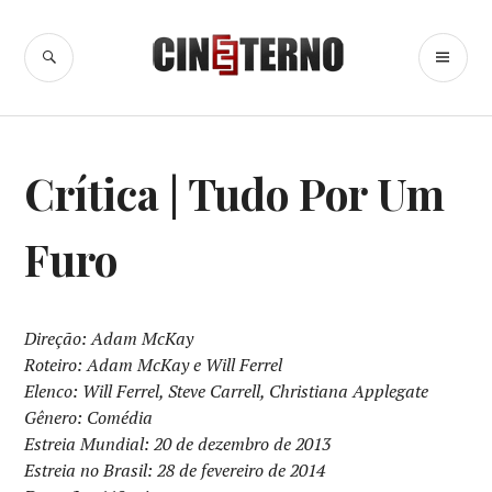
Ir
para
BUSCA
ME
Cine Eterno
conteúdo
PR
CINEMA
,
Crítica | Tudo Por Um
CRÍTICA
CINEMATOGRÁFICA
Furo
Direção: Adam McKay
Roteiro: Adam McKay e Will Ferrel
Elenco: Will Ferrel, Steve Carrell, Christiana Applegate
Gênero: Comédia
Estreia Mundial: 20 de dezembro de 2013
Estreia no Brasil: 28 de fevereiro de 2014