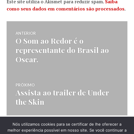
Este site utiliza o Akismet para reduzir spam.
Saiba
como seus dados em comentários são processados
.
Navegação
ANTERIOR
O Som ao Redor é o
Post
de
anterior:
representante do Brasil ao
Oscar.
Post
PRÓXIMO
Assista ao trailer de Under
Próximo
post:
the Skin
Nós utilizamos cookies para se certificar de lhe oferecer a
LATERAL
melhor experiência possível em nosso site. Se você continuar a