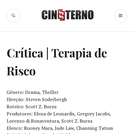
Ir
para
BUSCA
ME
Cine Eterno
conteúdo
PR
CINEMA
,
Crítica | Terapia de
CRÍTICA
CINEMATOGRÁFICA
,
CRÍTICAS
Risco
Gênero: Drama, Thriller
Direção: Steven Soderbergh
Roteiro: Scott Z. Burns
Produtores: Elena de Leonardis, Gregory Jacobs,
Lorenzo di Bonaventura, Scott Z. Burns
Elenco: Rooney Mara, Jude Law, Channing Tatum