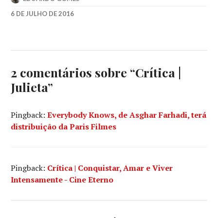
6 DE JULHO DE 2016
2016
,
ADRIANA
UGARTE
,
ALMODOVAR
,
BLANCA
2 comentários sobre “
Crítica |
PARÉS
,
Julieta
”
CANNES
,
EMMA
SUÁREZ
,
Pingback:
Everybody Knows, de Asghar Farhadi, terá
ESPANHA
distribuição da Paris Filmes
Pingback:
Crítica | Conquistar, Amar e Viver
Intensamente - Cine Eterno