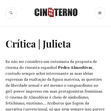
Ir
para
BUSCA
ME
Cine Eterno
conteúdo
PR
CINEMA
,
Crítica | Julieta
CRÍTICA
CINEMATOGRÁFICA
,
CRÍTICAS
,
ESPECIAIS
Eu não me considero um entusiasta da proposta de
cinema do cineasta espanhol
Pedro Almodóvar
,
contudo sempre achei interessante as suas ideias
expressas da exaltação da figura materna, as questões
da liberdade sexual e até mesmo o vanguardismo no
girl-power impresso em suas protagonistas femininas.
O cinema de Almodóvar é cheio de simbolismo,
fetichismo, exotismo… Atributos que fogem da
narrativa convencional, só que nem sempre isso parece