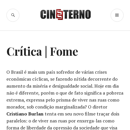
Ir
para
BUSCA
ME
Cine Eterno
conteúdo
PR
CINEMA
,
Crítica | Fome
CRÍTICA
CINEMATOGRÁFICA
,
CRÍTICAS
O Brasil é mais um país sofredor de várias crises
econômicas cíclicas, se fazendo nítida decorrente do
aumento da miséria e desigualdade social. Hoje em dia
não é diferente, porém o que de fato significa a pobreza
extrema, expressa pelo prisma de viver nas ruas como
morador, sob condição marginalizada? O diretor
Cristiano Burlan
tenta em seu novo filme traçar dois
paralelos: o de viver nas ruas por enxerga-las como
forma de liberdade da opressão da sociedade que visa