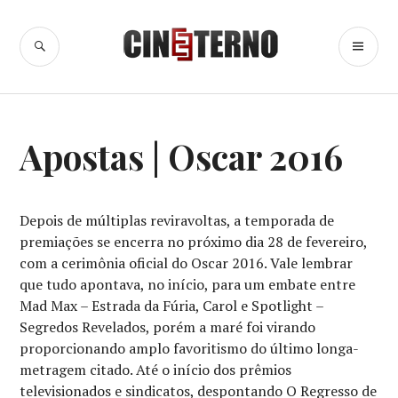
Ir
para
BUSCA
ME
Cine Eterno
conteúdo
PR
APOSTAS
,
Apostas | Oscar 2016
CINEMA
,
OSCAR
Depois de múltiplas reviravoltas, a temporada de
premiações se encerra no próximo dia 28 de fevereiro,
com a cerimônia oficial do Oscar 2016. Vale lembrar
que tudo apontava, no início, para um embate entre
Mad Max – Estrada da Fúria, Carol e Spotlight –
Segredos Revelados, porém a maré foi virando
proporcionando amplo favoritismo do último longa-
metragem citado. Até o início dos prêmios
televisionados e sindicatos, despontando O Regresso de