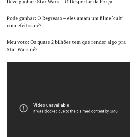
Deve ganhar: Star Wars – O Despertar da Força
Pode ganhar: O Regresso – eles amam um filme ‘cult’
com efeitos né?
Meu voto: Os quase 2 bilhões tem que render algo pra
Star Wars né?