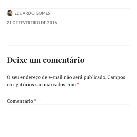
EDUARDO GOMES
21 DE FEVEREIRO DE 2016
2015
,
2016
,
ALICIA
VIKANDER
,
AMY
,
Deixe um comentário
AWARDS
,
BRASIL
,
BRIE
O seu endereço de e-mail não será publicado.
Campos
LARSON
,
obrigatórios são marcados com
*
BRYAN
CRANSTON
,
CAROL
,
Comentário
*
CATE
BLANCHETT
,
CHARLOTTE
RAMPLING
,
CHRIS
ROCK
,