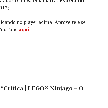
stados Unidos, Dinamarca;
Estreia no
017;
licando no player acima! Aproveite e se
 YouTube
aqui
!
 “
Crítica | LEGO® Ninjago – O