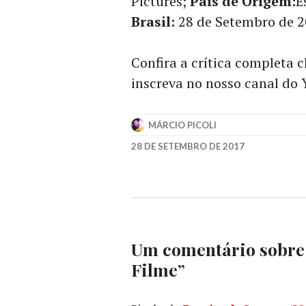
Pictures;
País de Origem:
E
Brasil:
28 de Setembro de 2
Confira a crítica completa c
inscreva no nosso canal do
MÁRCIO PICOLI
28 DE SETEMBRO DE 2017
ABBI
JACOBSON
,
CHRISTOPHER
MILLER
,
DAVE
FRANCO
,
Um comentário sobre
DESTAQUE
,
FRED
Filme
”
ARMISEN
,
JACKIE
CHAN
,