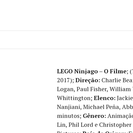
Ir
para
conteúdo
LEGO Ninjago – O Filme
; (
2017);
Direção:
Charlie Bea
Logan, Paul Fisher, William
Whittington;
Elenco:
Jackie
Nanjiani, Michael Peña, Ab
minutos;
Gênero:
Animação
Lin, Phil Lord e Christopher