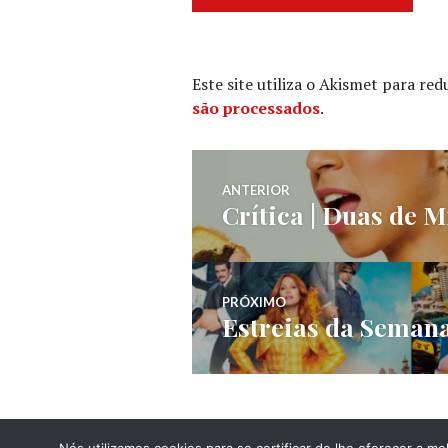
Este site utiliza o Akismet para re
são processados
.
Navegação
ANTERIOR
Crítica | Duas de 
Post
de
anterior:
Post
PRÓXIMO
Estreias da Semana
Próximo
post: