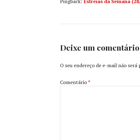
Pingback:
Estreias da Semana (28/
KUMAIL
NANJIANI
,
MICHAEL
PEÑA
,
PHIL
LORD
,
ZACH
Deixe um comentário
WOODS
O seu endereço de e-mail não será 
Comentário
*