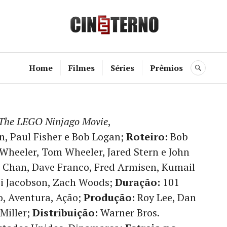
Cine Etern
Home
Filmes
Séries
Prêmios
BUSC
The LEGO Ninjago Movie
,
n, Paul Fisher e Bob Logan;
Roteiro:
Bob
 Wheeler, Tom Wheeler, Jared Stern e John
 Chan, Dave Franco, Fred Armisen, Kumail
bi Jacobson, Zach Woods;
Duração:
101
, Aventura, Ação;
Produção:
Roy Lee, Dan
 Miller;
Distribuição:
Warner Bros.