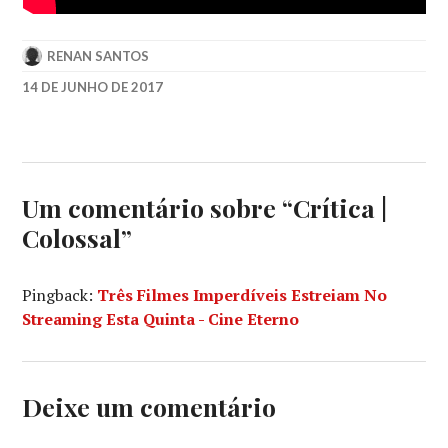
RENAN SANTOS
14 DE JUNHO DE 2017
ANNE
HATHAWAY
,
COLOSSAL
,
DAN
STEVENS
,
Um comentário sobre “
Crítica |
GODZILLA
,
Colossal
”
JASON
SUDEIKIS
,
NACHO
Pingback:
Três Filmes Imperdíveis Estreiam No
VIGALONDO
,
Streaming Esta Quinta - Cine Eterno
NEON
,
PARIS
FILMES
,
TIM
BLAKE
Deixe um comentário
NELSON