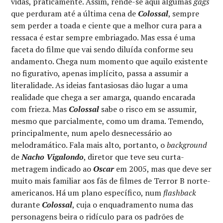
vidas, praticamente. Assim, rende-se aqui algumas
gags
que perduram até a última cena de
Colossal
, sempre
sem perder a toada e ciente que a melhor cura para a
ressaca é estar sempre embriagado. Mas essa é uma
faceta do filme que vai sendo diluída conforme seu
andamento. Chega num momento que aquilo existente
no figurativo, apenas implícito, passa a assumir a
literalidade. As ideias fantasiosas dão lugar a uma
realidade que chega a ser amarga, quando encarada
com frieza. Mas
Colossal
sabe o risco em se assumir,
mesmo que parcialmente, como um drama. Temendo,
principalmente, num apelo desnecessário ao
melodramático. Fala mais alto, portanto, o
background
de
Nacho Vigalondo
, diretor que teve seu curta-
metragem indicado ao
Oscar
em 2005, mas que deve ser
muito mais familiar aos fãs de filmes de Terror B norte-
americanos. Há um plano específico, num
flashback
durante
Colossal
, cuja o enquadramento numa das
personagens beira o ridículo para os padrões de