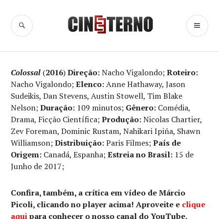
Ir
para
BUSCA
ME
Cine Eterno
conteúdo
PR
Colossal
(
2016
)
Direção:
Nacho Vigalondo;
Roteiro:
Nacho Vigalondo;
Elenco:
Anne Hathaway, Jason
Sudeikis, Dan Stevens, Austin Stowell, Tim Blake
Nelson;
Duração:
109 minutos;
Gênero:
Comédia,
Drama, Ficção Científica;
Produção:
Nicolas Chartier,
Zev Foreman, Dominic Rustam, Nahikari Ipiña, Shawn
Williamson;
Distribuição:
Paris Filmes;
País de
Origem:
Canadá, Espanha;
Estreia no Brasil:
15 de
Junho de 2017;
Confira, também, a crítica em vídeo de Márcio
Picoli, clicando no player acima! Aproveite e
clique
aqui
para conhecer o nosso canal do YouTube.