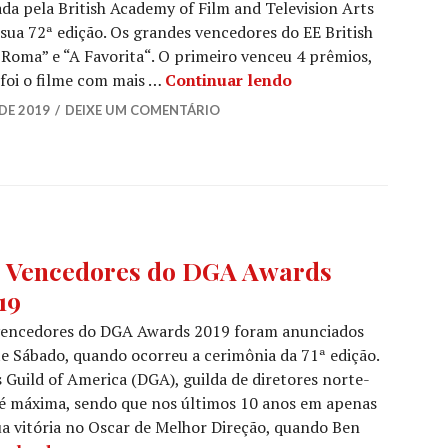
da pela British Academy of Film and Television Arts
ua 72ª edição. Os grandes vencedores do EE British
oma” e “A Favorita“. O primeiro venceu 4 prêmios,
Os Vencedores do E
foi o filme com mais …
Continuar lendo
 DE 2019
DEIXE UM COMENTÁRIO
DAS,
 Vencedores do DGA Awards
DICATOS
19
OCIAÇÕES
,
vencedores do DGA Awards 2019 foram anunciados
ÍCIAS
e Sábado, quando ocorreu a cerimônia da 71ª edição.
 Guild of America (DGA), guilda de diretores norte-
ES
,
 é máxima, sendo que nos últimos 10 anos em apenas
ÍCIAS
ua vitória no Oscar de Melhor Direção, quando Ben
ES