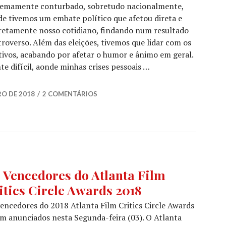
remamente conturbado, sobretudo nacionalmente,
e tivemos um embate político que afetou direta e
retamente nosso cotidiano, findando num resultado
roverso. Além das eleições, tivemos que lidar com os
letivos, acabando por afetar o humor e ânimo em geral.
e difícil, aonde minhas crises pessoais …
018 | Os Melhores do Cinema
RO DE 2018
2 COMENTÁRIOS
TICOS
,
 Vencedores do Atlanta Film
ÍCIAS
itics Circle Awards 2018
ES
encedores do 2018 Atlanta Film Critics Circle Awards
m anunciados nesta Segunda-feira (03). O Atlanta