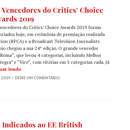
ICS'
 Vencedores do Critics’ Choice
ICE
ards 2019
RDS
,
ÍCIAS
encedores do Critics’ Choice Awards 2019 foram
ciados hoje, em cerimônia de premiação realizada
ES
,
tion (BFCA) e a Broadcast Television Journalists
ÍCIAS
mio chegou a sua 24ª edição. O grande vencedor
ES
“Roma“, que levou 4 categorias, incluindo Melhor
egra” e “Vice“, com vitórias em 3 categorias cada. Já
Os Vencedores do Critics’ Choice Awards 2019
uar lendo
E 2019
DEIXE UM COMENTÁRIO
TA
,
 Indicados ao EE British
ÍCIAS