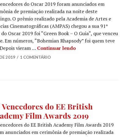
vencedores do Oscar 2019 foram anunciados em
ES
,
AR
mônia de premiação realizada na noite deste
ngo. O prêmio realizado pela Academia de Artes e
cias Cinematográficas (AMPAS) chegou a sua 91ª
 do Oscar 2019 foi “Green Book – O Guia“, que venceu
lme. Em números, “Bohemian Rhapsody” foi quem teve
Os Vencedores do Oscar 2
. Depois vieram …
Continuar lendo
 DE 2019
1 COMENTÁRIO
TA
,
 Vencedores do EE British
ÍCIAS
ademy Film Awards 2019
ES
encedores do EE British Academy Film Awards 2019
m anunciados em cerimônia de premiação realizada