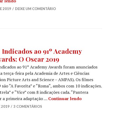
Os Vencedores do DGA Awards 2019
ar lendo
E 2019
DEIXE UM COMENTÁRIO
ÍCIAS
 Indicados ao 91º Academy
ards: O Oscar 2019
ES
,
AR
indicados ao 91º Academy Awards foram anunciados
a terça-feira pela Academia de Artes e Ciências
on Picture Arts and Science – AMPAS). Os filmes
9 são “A Favorita” e “Roma“, ambos com 10 indicações.
ela” e “Vice” com 8 indicações cada. “Pantera
Os Indicados ao 
nar a primeira adaptação …
Continuar lendo
E 2019
3 COMENTÁRIOS