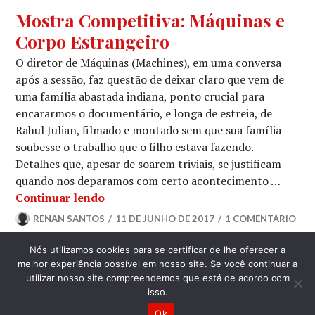
CINEMA
,
Mostra Competitiva: Máquinas e
CRÍTICA
Corpo Estrangeiro
CINEMATOGRÁFICA
,
CRÍTICAS
,
O diretor de Máquinas (Machines), em uma conversa
ESPECIAIS
após a sessão, faz questão de deixar claro que vem de
uma família abastada indiana, ponto crucial para
encararmos o documentário, e longa de estreia, de
Rahul Julian, filmado e montado sem que sua família
soubesse o trabalho que o filho estava fazendo.
Detalhes que, apesar de soarem triviais, se justificam
quando nos deparamos com certo acontecimento …
Mostra Competitiva: Máquinas e Corpo
Continuar lendo
RENAN SANTOS
11 DE JUNHO DE 2017
1 COMENTÁRIO
Nós utilizamos cookies para se certificar de lhe oferecer a
LATERAL
melhor experiência possível em nosso site. Se você continuar a
utilizar nosso site compreendemos que está de acordo com
isso.
Ok