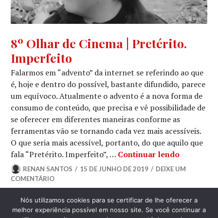
8º
8º Olhar de Cinema | Pretérito.
OLHAR
Imperfeito
DE
CINEMA
,
Falarmos em “advento” da internet se referindo ao que
CINEMA
,
é, hoje e dentro do possível, bastante difundido, parece
CRÍTICA
um equívoco. Atualmente o advento é a nova forma de
CINEMATOGRÁFICA
consumo de conteúdo, que precisa e vê possibilidade de
se oferecer em diferentes maneiras conforme as
ferramentas vão se tornando cada vez mais acessíveis.
O que seria mais acessível, portanto, do que aquilo que
8º Olhar d
fala “Pretérito. Imperfeito”, …
Continuar lendo
RENAN SANTOS
15 DE JUNHO DE 2019
DEIXE UM
COMENTÁRIO
Nós utilizamos cookies para se certificar de lhe oferecer a
LATERAL
melhor experiência possível em nosso site. Se você continuar a